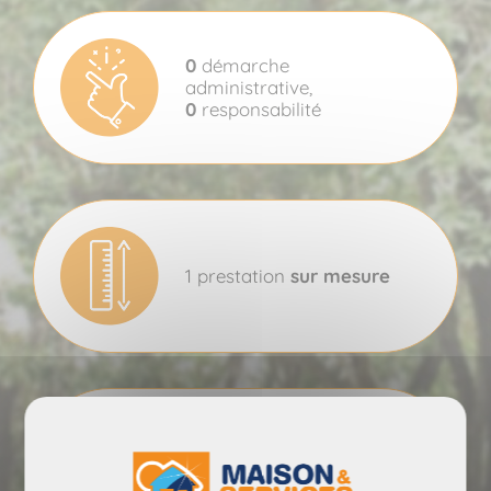
0
démarche
administrative,
0
responsabilité
1 prestation
sur mesure
1 intervenant
sélectionné
,
formé
et
encadré