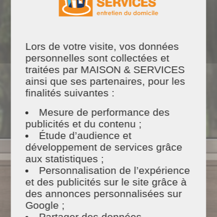
Lors de votre visite, vos données
personnelles sont collectées et
Du matériel et des
traitées par MAISON & SERVICES
produits
100% naturels
ainsi que ses partenaires, pour les
finalités suivantes :
Mesure de performance des
publicités et du contenu ;
Étude d’audience et
développement de services grâce
Un
tarif ajusté
aux statistiques ;
Personnalisation de l’expérience
et des publicités sur le site grâce à
des annonces personnalisées sur
Google ;
Partager des données