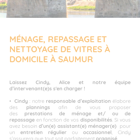
MÉNAGE, REPASSAGE ET
NETTOYAGE DE VITRES À
DOMICILE À SAUMUR
Laissez Cindy, Alice et notre équipe
d’intervenant(e)s s'en charger !
•
Cindy
: notre
responsable d’exploitation
élabore
des
plannings
afin de vous proposer
des
prestations de ménage et/ ou de
repassage
en fonction de vos
disponibilités
. Si vous
avez besoin
d’un(e)
assistant(e) ménager(e)
pour
un
entretien régulier
ou
occasionnel
, Cindy
s’assurera que tout soit parfaitement
organisé
.