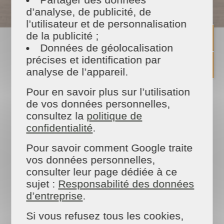
* Selon Loi de finances en vigueur
d’analyse, de publicité, de
l’utilisateur et de personnalisation
de la publicité ;
Données de géolocalisation
NOS PRESTATIONS
précises et identification par
analyse de l’appareil.
Pour en savoir plus sur l’utilisation
de vos données personnelles,
consultez la
politique de
confidentialité
.
Pour savoir comment Google traite
vos données personnelles,
Ménage
consulter leur page dédiée à ce
régulier
sujet :
Responsabilité des données
d’entreprise
.
Si vous refusez tous les cookies,