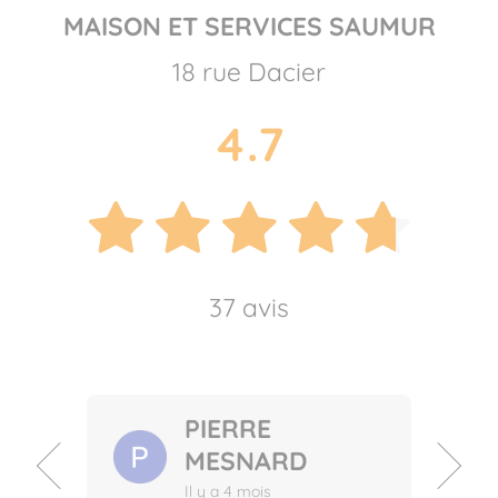
MAISON ET SERVICES SAUMUR
18 rue Dacier
4.7
37 avis
PIERRE
TANGUY
ELODIE BUTET
COLIN
Il y a 4 mois
MESNARD
Il y a 7 mois
Il y a 1 an
Il y a 4 mois