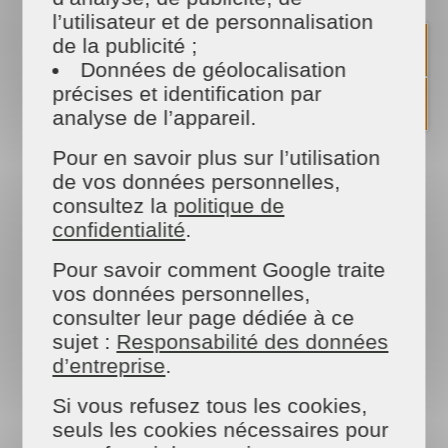
Communiqués et dossiers de
l’utilisateur et de personnalisation
de la publicité ;
presse
Données de géolocalisation
précises et identification par
analyse de l’appareil.
Pour en savoir plus sur l’utilisation
de vos données personnelles,
consultez la
politique de
confidentialité
.
Pour savoir comment Google traite
Provence-Alpes-Côte d'Azur
vos données personnelles,
ches
1er jobdating national, 950 postes en CDI à
MAI
consulter leur page dédiée à ce
pourvoir
27/09/2018 - Communiqué de Presse
sujet :
Responsabilité des données
d’entreprise
.
PDF
Si vous refusez tous les cookies,
seuls les cookies nécessaires pour