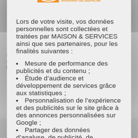
Photothèque
Lors de votre visite, vos données
Contact presse
personnelles sont collectées et
traitées par MAISON & SERVICES
ainsi que ses partenaires, pour les
finalités suivantes :
Retrouvez dans cet espace nos communiqués et
dossiers de presse qui permettent de
suivre
Mesure de performance des
l’actualité du réseau MAISON ET SERVICES.
publicités et du contenu ;
Étude d’audience et
développement de services grâce
aux statistiques ;
Les derniers documents
Personnalisation de l’expérience
publiés
et des publicités sur le site grâce à
des annonces personnalisées sur
Google ;
Partager des données
d’analyse, de publicité, de