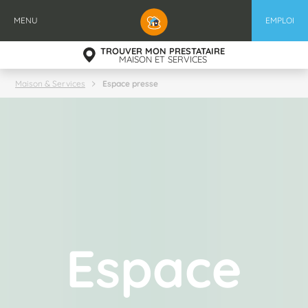
Aller
au
MENU
EMPLOI
contenu
principal
TROUVER MON PRESTATAIRE
MAISON ET SERVICES
Espace presse
Maison & Services
Espace
presse
Espace