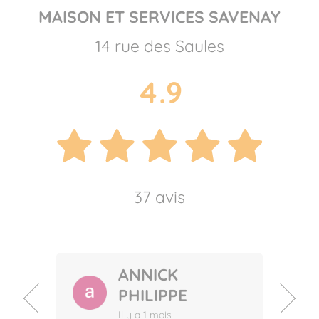
MAISON ET SERVICES SAVENAY
14 rue des Saules
4.9
37 avis
A RANDALL
ANNICK
CATHERINE
AMÉLIE R .
PHILIPPE
MILLERET
Il y a 15 jours
Il y a 2 mois
SKAFAR
Il y a 1 mois