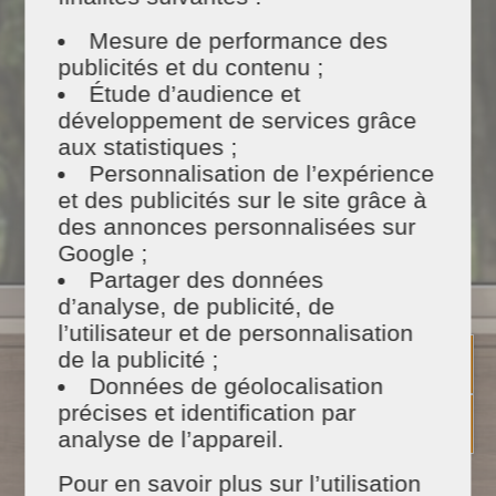
Mesure de performance des
publicités et du contenu ;
Étude d’audience et
développement de services grâce
Du matériel et des
produits
100% naturels
aux statistiques ;
Personnalisation de l’expérience
et des publicités sur le site grâce à
des annonces personnalisées sur
Google ;
Partager des données
d’analyse, de publicité, de
Un
tarif ajusté
l’utilisateur et de personnalisation
de la publicité ;
Données de géolocalisation
précises et identification par
analyse de l’appareil.
Pour en savoir plus sur l’utilisation
* Selon Loi de finances en vigueur