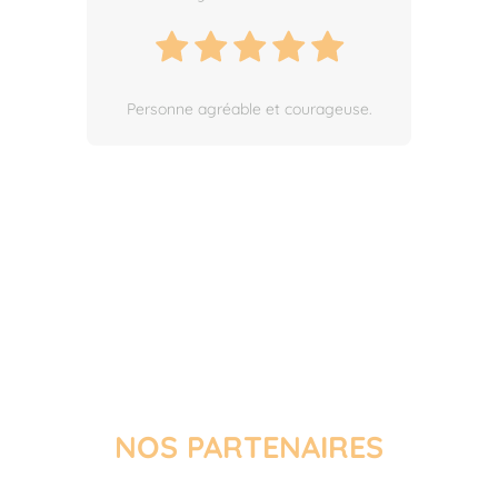
Il y a 2 mois
Personne agréable et courageuse.
Le nettoyage des vitres effectués par
Serge était parfait. C'est une
personne très consciencieuse. Nous
referons appel à vos services avec ce
monsieur
NOS PARTENAIRES