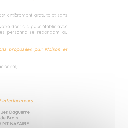
st entièrement gratuite et sans
 votre domicile pour établir avec
es personnalisé répondant au
ions proposées par Maison et
sionnel)
2 interlocuteurs
ques Daguerre
de Brais
AINT NAZAIRE