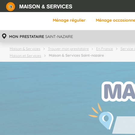
Aller
au
contenu
Ménage régulier
Ménage occasionne
principal
MON PRESTATAIRE
SAINT-NAZAIRE
Maison & Services
Trouver mon prestataire
En France
Service 
Maison & Services Saint-nazaire
Maison et Services