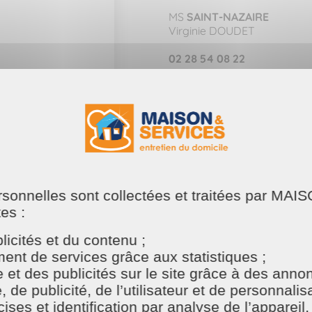
MS
SAINT-NAZAIRE
Virginie DOUDET
02 28 54 08 22
Tapez 1 pour :
- Ménage
- Repassage
DEMANDER UN DEVIS
ersonnelles sont collectées et traitées par M
tes :
icités et du contenu ;
nt de services grâce aux statistiques ;
e et des publicités sur le site grâce à des ann
e publicité, de l’utilisateur et de personnalisat
ses et identification par analyse de l’appareil.