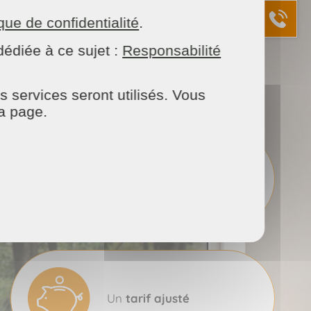
ique de confidentialité
.
édiée à ce sujet :
Responsabilité
s services seront utilisés. Vous
la page.
1 prestation
sur mesure
Un
tarif ajusté