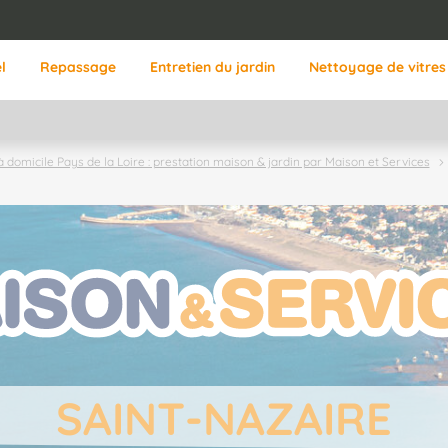
l
Repassage
Entretien du jardin
Nettoyage de vitres
à domicile Pays de la Loire : prestation maison & jardin par Maison et Services
SAINT-NAZAIRE