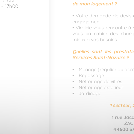
de mon logement ?
 - 17h00
• Votre demande de devis e
engagement.
• Virginie vous rencontre à
vous un cahier des charg
mieux à vos besoins.
Quelles sont les prestat
Services Saint-Nazaire ?
• Ménage (régulier ou occa
• Repassage
• Nettoyage de vitres
• Nettoyage extérieur
• Jardinage
1 secteur, 
1 rue Jac
ZAC 
44600 S