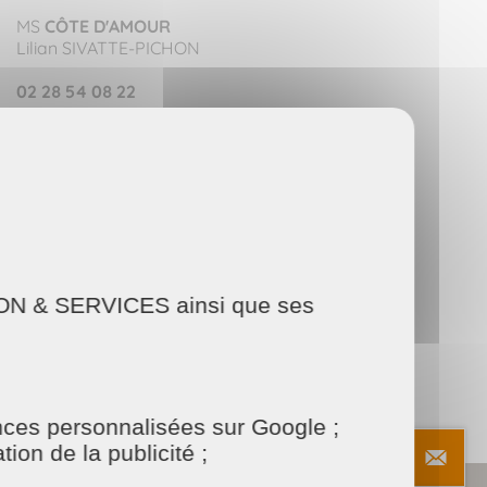
MS
CÔTE D'AMOUR
Lilian SIVATTE-PICHON
02 28 54 08 22
Tapez 2 pour :
- Nettoyage de vitres
- Nettoyage extérieur
- Jardinage
AISON & SERVICES ainsi que ses
onces personnalisées sur Google ;
ion de la publicité ;