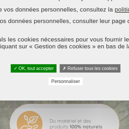
n de vos données personnelles, consultez la
polit
os données personnelles, consulter leur page d
ls les cookies nécessaires pour vous fournir le
liquant sur « Gestion des cookies » en bas de 
0
démarche
✓ OK, tout accepter
✗ Refuser tous les cookies
administrative,
0
responsabilité
Personnaliser
Du matériel et des
produits
100% naturels