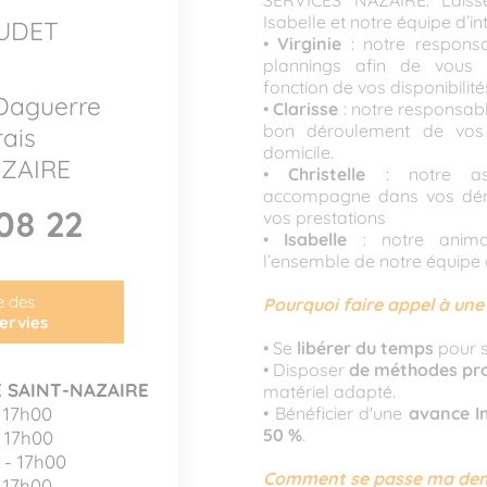
SERVICES NAZAIRE. Laissez 
Isabelle et notre équipe d’in
OUDET
•
Virginie
: notre respons
plannings afin de vous 
fonction de vos disponibilité
Daguerre
•
Clarisse
: notre responsabl
bon déroulement de vos
ais
domicile.
AZAIRE
•
Christelle
: notre as
accompagne dans vos déma
08 22
vos prestations
•
Isabelle
: notre anim
l’ensemble de notre équipe 
te des
Pourquoi faire appel à un
ervies
• Se
libérer du temps
pour s
• Disposer
de méthodes pro
 SAINT-NAZAIRE
matériel adapté.
 17h00
• Bénéficier d'une
avance I
50 %
.
- 17h00
 - 17h00
Comment se passe ma dema
 17h00