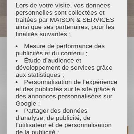
Lors de votre visite, vos données
personnelles sont collectées et
traitées par MAISON & SERVICES
* Selon Loi de finances en vigueur
ainsi que ses partenaires, pour les
finalités suivantes :
Mesure de performance des
publicités et du contenu ;
NOS PRESTATIONS
Étude d’audience et
développement de services grâce
aux statistiques ;
Personnalisation de l’expérience
et des publicités sur le site grâce à
des annonces personnalisées sur
Google ;
Partager des données
d’analyse, de publicité, de
Ménage
l’utilisateur et de personnalisation
régulier
de la publicité ;