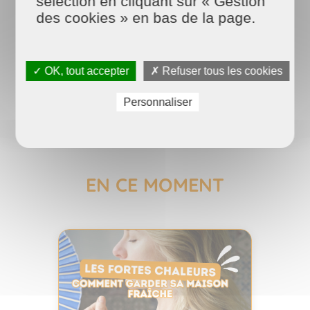
sélection en cliquant sur « Gestion
MAISON ET SERVICES ALENCON
des cookies » en bas de la page.
✓ OK, tout accepter
✗ Refuser tous les cookies
CONSULTEZ NOS OFFRES
Personnaliser
EN CE MOMENT