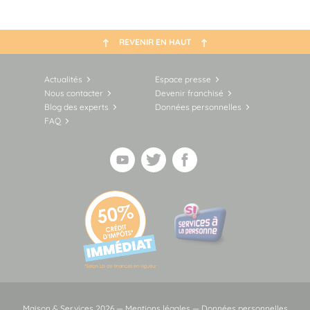
REVENIR EN HAUT
Actualités
Espace presse
Nous contacter
Devenir franchisé
Blog des experts
Données personnelles
FAQ
Maison & Services 2026 —
Mentions légales
—
Données personnelles