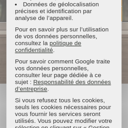
Données de géolocalisation
précises et identification par
analyse de l’appareil.
Pour en savoir plus sur l’utilisation
Un
tarif ajusté
de vos données personnelles,
consultez la
politique de
confidentialité
.
Pour savoir comment Google traite
vos données personnelles,
* Selon Loi de finances en vigueur
consulter leur page dédiée à ce
sujet :
Responsabilité des données
d’entreprise
.
Si vous refusez tous les cookies,
NOS PRESTATIONS
seuls les cookies nécessaires pour
vous fournir les services seront
utilisés. Vous pouvez modifier votre
sélection en cliquant sur « Gestion