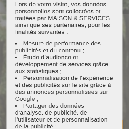
Lors de votre visite, vos données
personnelles sont collectées et
1 prestation
sur mesure
traitées par MAISON & SERVICES
ainsi que ses partenaires, pour les
finalités suivantes :
Mesure de performance des
publicités et du contenu ;
1 intervenant
Étude d’audience et
sélectionné
,
formé
et
développement de services grâce
encadré
aux statistiques ;
Personnalisation de l’expérience
et des publicités sur le site grâce à
des annonces personnalisées sur
Google ;
Partager des données
Du matériel et des
d’analyse, de publicité, de
produits
100% naturels
l’utilisateur et de personnalisation
de la publicité ;