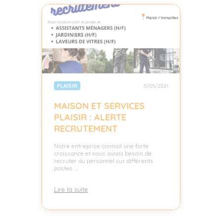
PLAISIR
31/05/2021
MAISON ET SERVICES
PLAISIR : ALERTE
RECRUTEMENT
Notre entreprise connait une forte
croissance et nous avons besoin de
recruter du personnel sur différents
postes. …
Lire la suite