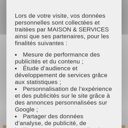
nettoyer vos vitres ? Pour enfin y voir clair,
optez pour un
nettoyage des vitres à Palaiseau par des
Lors de votre visite, vos données
professionnels.
personnelles sont collectées et
traitées par MAISON & SERVICES
ainsi que ses partenaires, pour les
Les tarifs
finalités suivantes :
MAISON ET SERVICES
Mesure de performance des
publicités et du contenu ;
Étude d’audience et
développement de services grâce
aux statistiques ;
Personnalisation de l’expérience
et des publicités sur le site grâce à
des annonces personnalisées sur
Google ;
Partager des données
d’analyse, de publicité, de