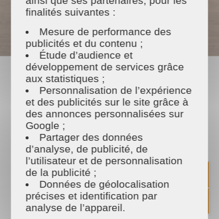
ainsi que ses partenaires, pour les
finalités suivantes :
Mesure de performance des
* Selon Loi de finances en vigueur
publicités et du contenu ;
Étude d’audience et
développement de services grâce
aux statistiques ;
NOS PRESTATIONS
Personnalisation de l’expérience
et des publicités sur le site grâce à
des annonces personnalisées sur
Google ;
Partager des données
d’analyse, de publicité, de
l’utilisateur et de personnalisation
de la publicité ;
Données de géolocalisation
Ménage
précises et identification par
régulier
analyse de l’appareil.