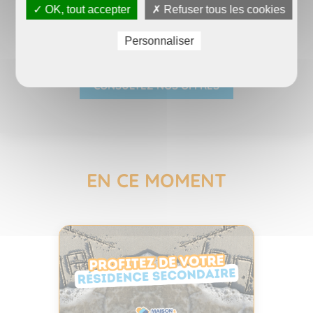
MAISON ET SERVICES AURAY
✓ OK, tout accepter
✗ Refuser tous les cookies
Personnaliser
CONSULTEZ NOS OFFRES
EN CE MOMENT