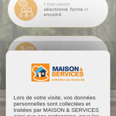
1 intervenant
sélectionné
,
formé
et
encadré
Du matériel et des
produits
100% naturels
Lors de votre visite, vos données
Un
tarif ajusté
personnelles sont collectées et
traitées par MAISON & SERVICES