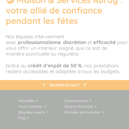
votre allié de confiance
pendant les fêtes
Nos équipes interviennent
avec
professionnalisme
,
discrétion
et
efficacité
pour
vous offrir un intérieur soigné, que ce soit de
manière ponctuelle ou régulière.
Grâce au
crédit d’impôt de 50 %
, nos prestations
restent accessibles et adaptées à tous les budgets.
REVENIR EN HAUT
Actualités
Espace presse
Nous contacter
Devenir franchisé
Blog des experts
Données personnelles
FAQ