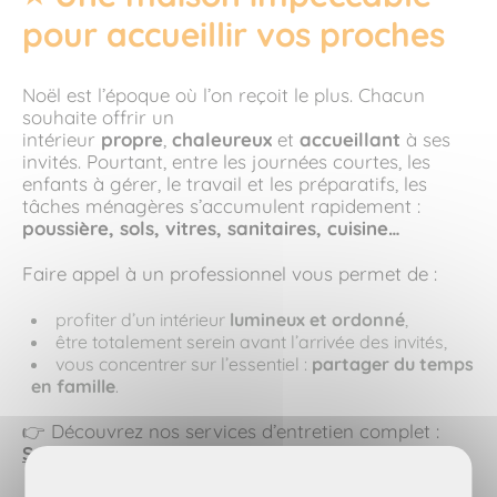
pour accueillir vos proches
Noël est l’époque où l’on reçoit le plus. Chacun
souhaite offrir un
intérieur
propre
,
chaleureux
et
accueillant
à ses
invités. Pourtant, entre les journées courtes, les
enfants à gérer, le travail et les préparatifs, les
tâches ménagères s’accumulent rapidement :
poussière, sols, vitres, sanitaires, cuisine…
Faire appel à un professionnel vous permet de :
profiter d’un intérieur
lumineux et ordonné
,
être totalement serein avant l’arrivée des invités,
vous concentrer sur l’essentiel :
partager du temps
en famille
.
👉 Découvrez nos services d’entretien complet :
Service ménage & entretien Maison & Services