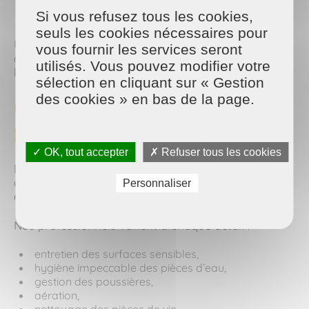
de la
tranquillité
,
Si vous refusez tous les cookies,
plus de place pour la
magie
des fêtes.
seuls les cookies nécessaires pour
Un intérieur propre met aussi en valeur les
vous fournir les services seront
décorations et crée une ambiance
chaleureuse
dès
utilisés. Vous pouvez modifier votre
le pas de la porte.
sélection en cliquant sur « Gestion
des cookies » en bas de la page.
🌿 Un foyer sain et apaisant
pour l’hiver
✓ OK, tout accepter
✗ Refuser tous les cookies
En hiver, les maisons sont plus sollicitées :
chauffage, cuisine intense, réunions en intérieur… Il
Personnaliser
est essentiel de conserver un environnement
sain
.
Nos professionnels veillent à chaque détail :
entretien des surfaces sensibles,
hygiène impeccable des pièces d’eau,
gestion des poussières,
aération,
nettoyage des pièces de vie.