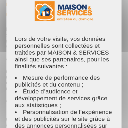
🎁 Un nettoyage complet
avant ou après les fêtes
Les semaines autour de Noël sont parmi les plus
chargées de l’année. Nos équipes proposent des
Lors de votre visite, vos données
prestations
flexibles
,
ponctuelles
ou
régulières
,
personnelles sont collectées et
spécialement pensées pour cette période festive.
traitées par MAISON & SERVICES
Avant les fêtes
ainsi que ses partenaires, pour les
finalités suivantes :
✔️ Entretien général
✔️ Vitres impeccables
Mesure de performance des
✔️ Cuisine et salle de bain préparées pour recevoir
publicités et du contenu ;
✔️ Rangement & mise en ordre
Étude d’audience et
développement de services grâce
Après les fêtes
aux statistiques ;
Personnalisation de l’expérience
✔️ Remise en état après les cadeaux, décorations et
et des publicités sur le site grâce à
passages répétés
des annonces personnalisées sur