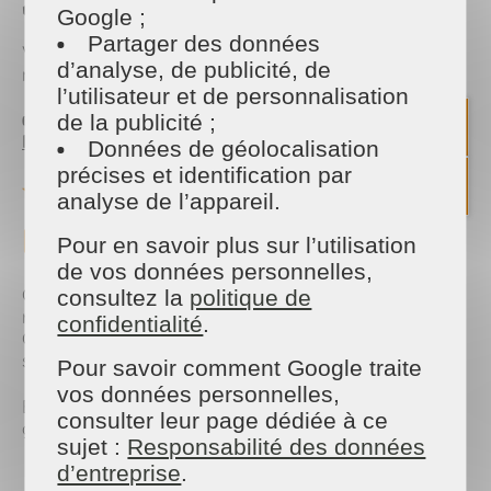
✔️ Grand ménage de début d’année
Google ;
Partager des données
Vous choisissez la formule qui vous convient, et
d’analyse, de publicité, de
nous nous adaptons à 100 % à vos besoins.
l’utilisateur et de personnalisation
👉 Besoin d’un devis rapide et gratuit ?
de la publicité ;
Demander un devis Maison & Services
Données de géolocalisation
précises et identification par
✨ Profitez vraiment de vos
analyse de l’appareil.
préparatifs
Pour en savoir plus sur l’utilisation
de vos données personnelles,
Choisir les cadeaux, décorer le sapin, préparer les
consultez la
politique de
repas, visiter les marchés de Noël…
confidentialité
.
Ce sont des moments précieux qu’on veut vivre
sans stress.
Pour savoir comment Google traite
vos données personnelles,
En confiant votre ménage à un professionnel, vous
consulter leur page dédiée à ce
gagnez :
sujet :
Responsabilité des données
d’entreprise
.
du
temps libre
,