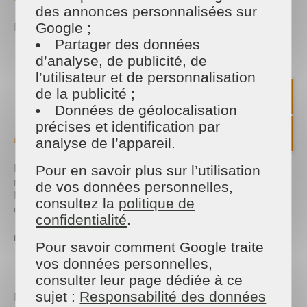
des annonces personnalisées sur
Nos équipes vous accompagnent pour :
Google ;
Partager des données
Le
ménage régulier ou ponctuel
d’analyse, de publicité, de
Le
lavage de vitres
, même en hauteur
l’utilisateur et de personnalisation
Le
nettoyage en profondeur
des pièces de vie
de la publicité ;
Le
dépoussiérage
des zones difficiles d’accès
Données de géolocalisation
La
remise en ordre
après les vacances
précises et identification par
👥 Qui intervient chez vous ?
analyse de l’appareil.
Des professionnels formés, discrets et efficaces, qui
Pour en savoir plus sur l’utilisation
respectent vos habitudes et votre intérieur.
de vos données personnelles,
Maison et Services Saumur, c’est une équipe locale
consultez la
politique de
à votre écoute.
confidentialité
.
👉
Notre agence à
Saumur
Pour savoir comment Google traite
vos données personnelles,
📍 Où et quand intervenons-nous ?
consulter leur page dédiée à ce
sujet :
Responsabilité des données
Nous intervenons à
Saumur
et dans les communes