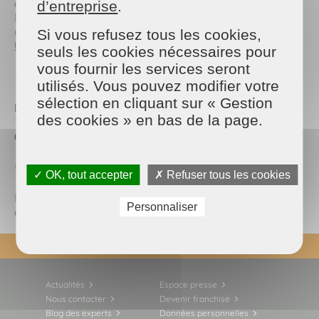
alentours, selon vos disponibilités.
d’entreprise
.
Nos prestations sont possibles
toute l’année
, avec
une forte demande à l’automne : pensez à réserver
Si vous refusez tous les cookies,
!
seuls les cookies nécessaires pour
vous fournir les services seront
💬 Comment nous contacter ?
utilisés. Vous pouvez modifier votre
sélection en cliquant sur « Gestion
📧 mssaumur@maison-et-services.com
des cookies » en bas de la page.
📞 Téléphone :
02 41 88 97 98
👉
Demande de devis
📲 Suivez-nous sur les réseaux sociaux
✓ OK, tout accepter
✗ Refuser tous les cookies
Ne manquez pas nos conseils, actualités et
Personnaliser
coulisses. Suivez-nous sur Instagram et Facebook !
REVENIR EN HAUT
Actualités
Espace presse
Nous contacter
Devenir franchisé
Blog des experts
Données personnelles