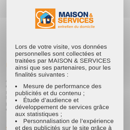
avec ses prestations de ménage et de lavage de vitres, pour un
automne tout en confort.
PARTAGER
Facebook
Twitter
Email
Lors de votre visite, vos données
🧹 Pourquoi faire un grand
personnelles sont collectées et
traitées par MAISON & SERVICES
ménage d’automne ?
ainsi que ses partenaires, pour les
finalités suivantes :
Avec le retour du froid, on passe plus de temps
Mesure de performance des
chez soi. Un intérieur propre et sain est essentiel
pour le bien-être de toute la famille. C’est aussi
publicités et du contenu ;
l’occasion de nettoyer les zones souvent oubliées
Étude d’audience et
pendant l’été : vitres, plinthes, dessus de meubles,
développement de services grâce
etc.
aux statistiques ;
Personnalisation de l’expérience
🧼 Quelles prestations propose Maison et
et des publicités sur le site grâce à
Services à Saumur ?