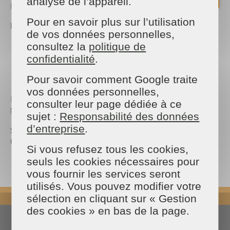
analyse de l’appareil.
pour tous vos projets d'habitat et de jardin !
Pour en savoir plus sur l’utilisation
Informations pratiques :
de vos données personnelles,
consultez la
politique de
Dates :
Du 15 au 17 mars 2024
Horaires :
De 10h à 19h
confidentialité
.
Lieu :
Parc des Expositions de Saumur - STAND E7
Entrée gratuite
Pour savoir comment Google traite
vos données personnelles,
Pour plus d'informations, rendez-vous sur notre
consulter leur page dédiée à ce
site internet
sujet :
Responsabilité des données
d’entreprise
.
Suivez-nous sur les réseaux sociaux pour ne rien
manquer de l'actualité du salon :
Si vous refusez tous les cookies,
Facebook
seuls les cookies nécessaires pour
Instagram
vous fournir les services seront
utilisés. Vous pouvez modifier votre
REVENIR EN HAUT
sélection en cliquant sur « Gestion
des cookies » en bas de la page.
Actualités
Espace presse