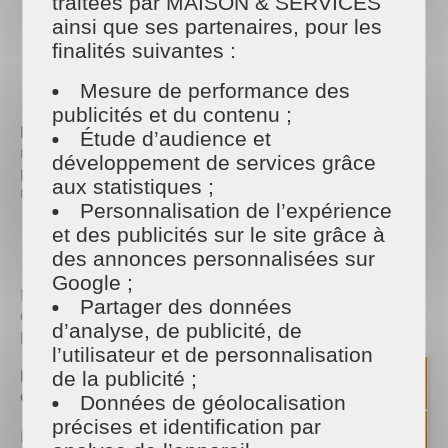
traitées par MAISON & SERVICES
ainsi que ses partenaires, pour les
finalités suivantes :
PARTAGER
Facebook
Twitter
Email
Mesure de performance des
publicités et du contenu ;
Du 15 au 17 mars 2024
, venez nous rencontrer
Étude d’audience et
notre équipe au Parc des Expositions de Saumur
développement de services grâce
pour découvrir nos solutions personnalisées en
aux statistiques ;
matière de :
Personnalisation de l’expérience
et des publicités sur le site grâce à
Ménage et repassage à domicile
Nettoyage de vitres
des annonces personnalisées sur
Google ;
Nos experts seront à votre disposition pour vous
Partager des données
conseiller et vous accompagner dans tous vos
d’analyse, de publicité, de
projets.
l’utilisateur et de personnalisation
Profitez de conseils personnalisés et d'offres
de la publicité ;
exclusives sur le salon !
Données de géolocalisation
précises et identification par
Ne manquez pas cet événement incontournable