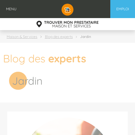
Aller
au
MENU
EMPLOI
contenu
principal
TROUVER MON PRESTATAIRE
MAISON ET SERVICES
Jardin
Maison & Services
Blog des experts
Blog des
experts
Jardin