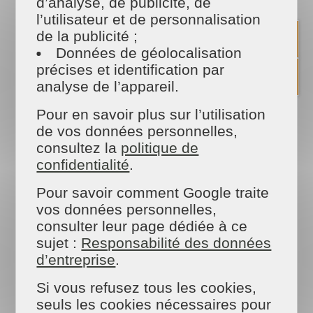
d’analyse, de publicité, de
l’utilisateur et de personnalisation
de la publicité ;
Données de géolocalisation
précises et identification par
QU'EST CE QUE LE
analyse de l’appareil.
LOMBRICOMPOSTAGE ?
Pour en savoir plus sur l’utilisation
Le lombricompostage est une méthode qui
de vos données personnelles,
permet de recycler vos déchets organiques
consultez la
politique de
quotidiens, chez vous, grâce à l’action des vers.
confidentialité
.
Ils vont transformer les de cuisine sans odeur, en
occupant un minimum de place et en produisant
Pour savoir comment Google traite
de petites quantités de compost.
vos données personnelles,
Lire la suite
consulter leur page dédiée à ce
sujet :
Responsabilité des données
d’entreprise
.
Si vous refusez tous les cookies,
seuls les cookies nécessaires pour