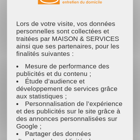
Le compost est la décomposition naturelle des
matières organiques par les organismes vivants
du sol. C’est un processus naturel pour un
produit naturel.
Lors de votre visite, vos données
Lire la suite
personnelles sont collectées et
traitées par MAISON & SERVICES
ainsi que ses partenaires, pour les
finalités suivantes :
Mesure de performance des
publicités et du contenu ;
Étude d’audience et
développement de services grâce
aux statistiques ;
Personnalisation de l’expérience
et des publicités sur le site grâce à
des annonces personnalisées sur
Google ;
Partager des données