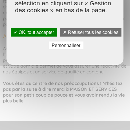
répondre à toutes vos questions et vous accompagner
sélection en cliquant sur « Gestion
dans votre démarche. Profitez de nos services sur-
des cookies » en bas de la page.
mesure et retrouvez un quotidien plus serein. Nous
pouvons également répondre à toutes vos interrogations
par email.
✓ OK, tout accepter
✗ Refuser tous les cookies
A propos de MAISON ET SERVICES
Personnaliser
Avec notre réseau d'entreprises familiales à taille
humaine, nous restons toujours proches de vous. Cette
proximité entre votre interlocuteur MAISON ET SERVICES
et votre domicile permet de vous assurer une réactivité de
nos équipes et un service de qualité en contenu.
​Vous êtes au centre de nos préoccupations ! N'hésitez
pas par la suite à dire merci à MAISON ET SERVICES
pour son petit coup de pouce et vous avoir rendu la vie
plus belle.