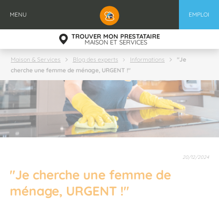
Aller
au
MENU
EMPLOI
contenu
principal
TROUVER MON PRESTATAIRE
MAISON ET SERVICES
"Je
Maison & Services
Blog des experts
Informations
cherche une femme de ménage, URGENT !"
20/12/2024
"Je cherche une femme de
ménage, URGENT !"