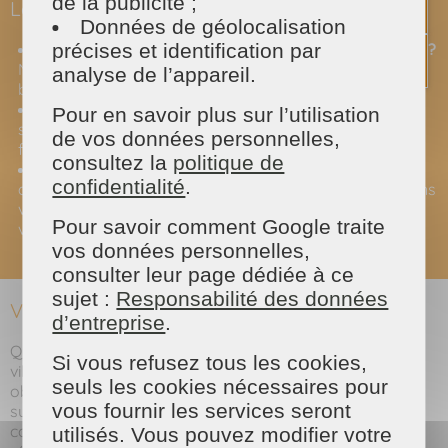
de la publicité ;
Le saviez-vous ?
Données de géolocalisation
précises et identification par
Quel est le coût d'un service de ménage à domicile ?
Nos tarifs sont compétitifs et adaptés à tous les
analyse de l’appareil.
budgets.
Comment choisir la bonne personne ?
Nous
Pour en savoir plus sur l’utilisation
sélectionnons rigoureusement nos collaborateurs en
de vos données personnelles,
fonction de leurs compétences et de leur expérience.
consultez la
politique de
Puis-je bénéficier d'aides financières ?
Oui, il existe
confidentialité
.
des aides financières pour les particuliers. Nous pouvons
vous renseigner sur les démarches à suivre et savoir si
Pour savoir comment Google traite
vous y avez le droit.
vos données personnelles,
consulter leur page dédiée à ce
sujet :
Responsabilité des données
Vous souhaitez en savoir plus ?
d’entreprise
.
Que vous habitiez à Paris ou dans n'importe quelle autre
Si vous refusez tous les cookies,
ville de France, n'hésitez pas à nous contacter pour
seuls les cookies nécessaires pour
obtenir un devis gratuit et personnalisé. Un simple appel
vous fournir les services seront
suffit pour nous exposer votre situation et bénéficier de
conseils adaptés. Nous sommes à votre écoute pour
utilisés. Vous pouvez modifier votre