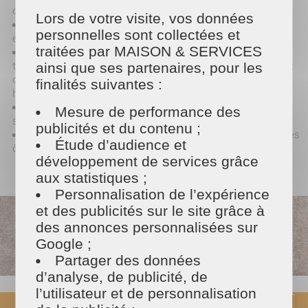
organisée contribue à votre bien-être.
Lors de votre visite, vos données
Expertise
: Nos professionnels sont expérimentés et
personnelles sont collectées et
efficaces, dynamiques et sérieux.
traitées par MAISON & SERVICES
Flexibilité
: Nous nous adaptons à votre emploi du
temps, à vos besoins, et à vos contraintes. Vous pouvez
ainsi que ses partenaires, pour les
choisir la fréquence des interventions : quotidienne,
finalités suivantes :
hebdomadaire ou ponctuelle.
Sécurité
: Tous nos intervenants sont assurés et
Mesure de performance des
sélectionnés avec soin.
publicités et du contenu ;
Facilité
: Bénéficiez du crédit d'impôt pour les services
Étude d’audience et
à la personne.
développement de services grâce
aux statistiques ;
Personnalisation de l’expérience
et des publicités sur le site grâce à
des annonces personnalisées sur
Google ;
Partager des données
d’analyse, de publicité, de
l’utilisateur et de personnalisation