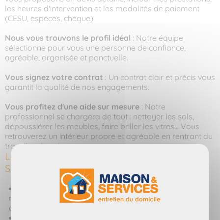
les heures d'intervention et les modalités de paiement
(CESU, espèces, chèque).
Nous vous trouvons le profil idéal
: Notre équipe
sélectionne pour vous une personne de confiance,
agréable, organisée et ponctuelle.
Vous signez votre contrat
: Un contrat clair et précis vous
garantit la qualité de nos engagements.
Vous profitez d'une aide sur mesure
: Notre
professionnel se chargera de tout : nettoyer les sols,
dépoussiérer les meubles, faire briller les vitres... Vous
retrouverez un intérieur propre et agréable en rentrant du
travail ou le soir.
Les avantages de faire appel à MAISON ET
SERVICES
Gain de temps précieux
: Déléguez les tâches
ménagères et retrouvez votre liberté, consacrez-vous à
ce qui vous rend heureux.
Réduction du stress
: Une demeure propre et