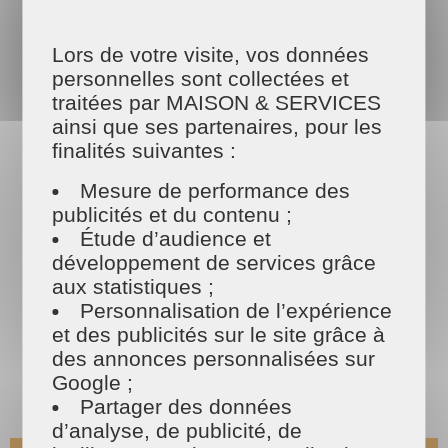
en faisant appel aux services d’un laveur de
vitres aux
Sables-d'Olonne, qui leur redonnera brillance et
Lors de votre visite, vos données
éclat.
personnelles sont collectées et
traitées par MAISON & SERVICES
ainsi que ses partenaires, pour les
Les tarifs
finalités suivantes :
MAISON ET SERVICES
Mesure de performance des
publicités et du contenu ;
Étude d’audience et
développement de services grâce
aux statistiques ;
Personnalisation de l’expérience
et des publicités sur le site grâce à
des annonces personnalisées sur
Google ;
Partager des données
d’analyse, de publicité, de