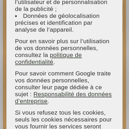
l’utilisateur et de personnalisation
Vous sentez déjà toute votre énergie s'évanouir
de la publicité ;
devant l'ampleur du travail qui vous attend pour
Données de géolocalisation
nettoyer vos vitres ! Cette tâche est vraiment
précises et identification par
compliquée et demande que vous y consacriez
du temps pour que cela soit bien fait. Des vitres
analyse de l’appareil.
sans traces et sans taches demandent un vrai
savoir-faire. Tout le monde a déjà fait
Pour en savoir plus sur l’utilisation
l'expérience des vitres que l’on croit propres,
de vos données personnelles,
mais avec les premiers rayons du soleil, ce sont
consultez la
politique de
plutôt les traces que l’on voit !
confidentialité
.
Arrêtez de perdre du temps et déléguez le
Pour savoir comment Google traite
nettoyage de vos vitres à Challans
à un expert
vos données personnelles,
formé pour cela.
Les experts de MAISON ET
SERVICES
mettent à votre disposition leurs
consulter leur page dédiée à ce
compétences. Ils interviennent en respectant les
sujet :
Responsabilité des données
règles de sécurité et en appliquant les techniques
d’entreprise
.
adéquates en fonction du support. À chaque
surface sa technique ! Ainsi, plus de traces
Si vous refusez tous les cookies,
récalcitrantes sur vos vitres et plus de fatigue
seuls les cookies nécessaires pour
pour avoir un vitrage toujours impeccable.
vous fournir les services seront