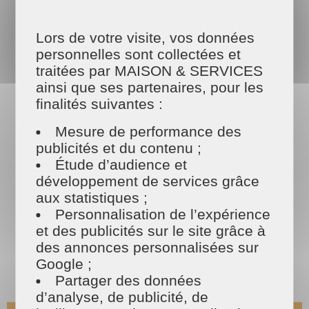
et cela demande du temps et de l’énergie.
Confiez le nettoyage
de vos vitres à Challans à des intervenants
Lors de votre visite, vos données
qualifiés !
personnelles sont collectées et
traitées par MAISON & SERVICES
ainsi que ses partenaires, pour les
Les tarifs
finalités suivantes :
MAISON ET SERVICES
Mesure de performance des
publicités et du contenu ;
Étude d’audience et
développement de services grâce
aux statistiques ;
Personnalisation de l’expérience
et des publicités sur le site grâce à
des annonces personnalisées sur
Google ;
Partager des données
d’analyse, de publicité, de