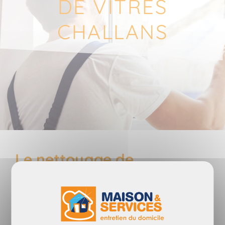
DE VITRES
CHALLANS
Le nettoyage de
vitres
est parfois
compliqué