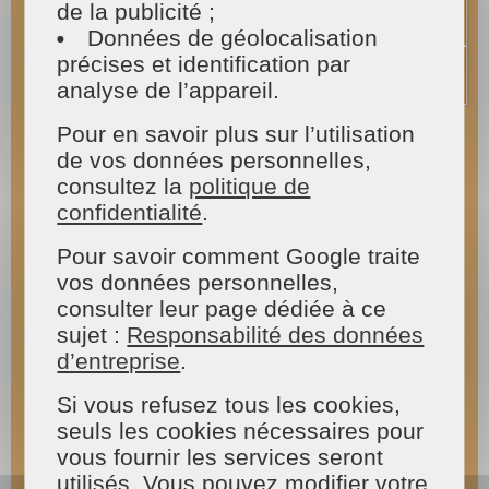
de la publicité ;
Quelle que soit sa superficie, un espace extérieur
Données de géolocalisation
est toujours un lieu agréable. On peut s’y
précises et identification par
détendre après une dure journée de travail et se
relaxer. On peut aussi y cultiver son potager ou
analyse de l’appareil.
encore imaginer des espaces totalement fleuris.
Mais pour que cet endroit soit beau, il est
Pour en savoir plus sur l’utilisation
important de l’entretenir tout au long de l’année.
de vos données personnelles,
Et on n’a pas toujours le temps pour cela !
consultez la
politique de
confidentialité
.
Il est alors utile de connaître les coordonnées
d’un service professionnel qui peut prendre en
Pour savoir comment Google traite
charge
l’entretien de votre jardin
. Nous vous
vos données personnelles,
proposons
des experts du jardinage à
Mayenne
qui pourront réaliser le nettoyage de
consulter leur page dédiée à ce
vos espaces verts, tondre votre pelouse au
sujet :
Responsabilité des données
printemps, arroser vos plantations en été, retirer
d’entreprise
.
les feuilles mortes en automne… Notre équipe est
régulièrement formée aux pratiques de
Si vous refusez tous les cookies,
l’entretien des jardins et des espaces verts
.
seuls les cookies nécessaires pour
Nous travaillons vite, bien, et en toute discrétion.
vous fournir les services seront
utilisés. Vous pouvez modifier votre
Que vous désiriez une intervention régulière ou à