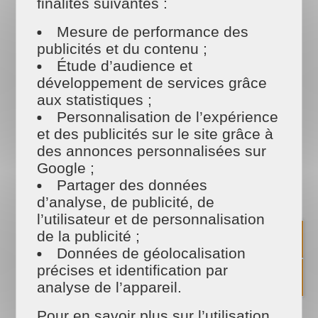
finalités suivantes :
Avec soin, les salariés de
MAISON ET SERVICES
Mesure de performance des
BALMA
s'occupent des moindres recoins de votre
publicités et du contenu ;
maison, du nettoyage de votre cuisine (placard,
Étude d’audience et
électroménager, plan de travail...) à la gestion du
linge.
développement de services grâce
aux statistiques ;
Nous intervenons en résidence principale ou
Personnalisation de l’expérience
secondaire pour effectuer avec soin et attention
et des publicités sur le site grâce à
le nettoyage de votre maison. Votre satisfaction
des annonces personnalisées sur
est notre engagement !
Google ;
Notre personnel de maison est dynamique et à
Partager des données
votre disposition. Contactez le responsable de
d’analyse, de publicité, de
notre agence, véritable référence dans le secteur
l’utilisateur et de personnalisation
du ménage, nettoyage et jardinage sur Toulouse
de la publicité ;
et ses alentours.
Données de géolocalisation
précises et identification par
analyse de l’appareil.
Pour en savoir plus sur l’utilisation