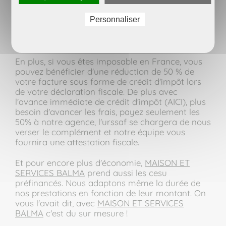
Christophe Maury et son équipe sont disponibles
Personnaliser
pour répondre à toutes vos questions, qu'elles
soient sur le prix d'une prestation occasionnelle
ou le tarif d'un contrat régulier.
En plus, si vous êtes imposable en France, vous
pouvez bénéficier d'une réduction de 50 % de
votre facture sous forme de crédit d'impôt lors
de votre déclaration fiscale. De plus avec
l'avance immédiate de crédit d'impôt (AICI), plus
besoin d'avancer les frais, payez seulement les
50% à notre agence, l'urssaf se chargera de nous
verser le complément et notre équipe vous
fournira une attestation fiscale.
Et pour encore plus d'économie,
MAISON ET
SERVICES BALMA
prend aussi les cesu
préfinancés. Nous adaptons même la durée de
nos prestations en fonction de leur montant. On
vous l'avait dit, avec
MAISON ET SERVICES
BALMA
c'est du sur mesure !