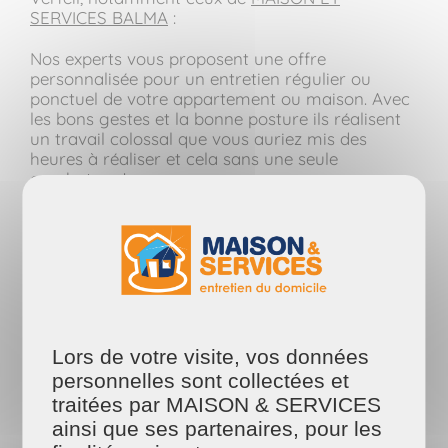
SERVICES BALMA
:
Nos experts vous proposent une offre
personnalisée pour un entretien régulier ou
ponctuel de votre appartement ou maison. Avec
les bons gestes et la bonne posture ils réalisent
un travail colossal que vous auriez mis des
heures à réaliser et cela sans une seule
courbature !
Chez
MAISON ET SERVICES BALMA
nous savons
à quel point l'entretien de son domicile est
essentiel pour se sentir bien chez soi.
C'est pourquoi avant la première intervention de
ménage à votre domicile, nous nous rendons
chez vous pour établir un devis personnalisé qui
Lors de votre visite, vos données
détaillera exactement le contenu des tâches à
personnelles sont collectées et
accomplir, nounous appuierons sur ce devis pour
fournir à votre future assistante ménagère le
traitées par MAISON & SERVICES
cahier des charges de l'entretien de votre
ainsi que ses partenaires, pour les
logement.