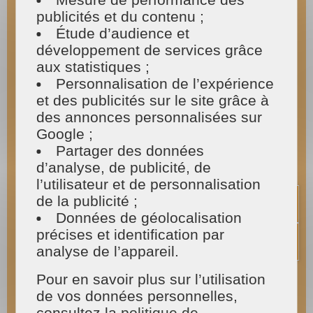
- et s'occupent aussi du
t
raitement de vos
publicités et du contenu ;
déchets verts.
Étude d’audience et
développement de services grâce
Nos jardiniers prennent soin des créations sur
votre terrain.
aux statistiques ;
Personnalisation de l’expérience
et des publicités sur le site grâce à
des annonces personnalisées sur
Google ;
Partager des données
d’analyse, de publicité, de
l’utilisateur et de personnalisation
de la publicité ;
Données de géolocalisation
précises et identification par
analyse de l’appareil.
Pour en savoir plus sur l’utilisation
de vos données personnelles,
consultez la
politique de