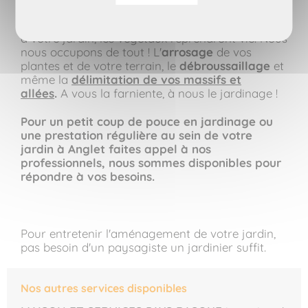
des prestations de jardinage de qualité
professionnelle. Avec un soin particulier apporté
à votre jardin, les végétaux reprendront vie. Nous
nous occupons de tout ! L'
ar
rosage
de vos
plantes et de votre terrain, le
débroussaillage
et
même la
délimitation de vos massifs et
allées
.
A vous la farniente, à nous le jardinage !
Pour un petit coup de pouce en jardinage ou
une prestation régulière au sein de votre
jardin à Anglet faites appel à nos
professionnels, nous sommes disponibles pour
répondre à vos besoins.
Pour entretenir l'aménagement de votre jardin,
pas besoin d'un paysagiste un jardinier suffit.
Nos autres services disponibles