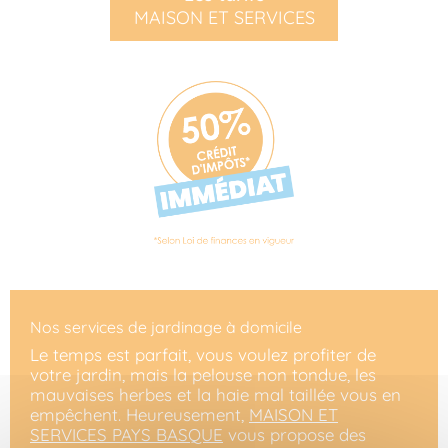
MAISON ET SERVICES
Nos services de jardinage à domicile
Le temps est parfait, vous voulez profiter de
votre jardin, mais la pelouse non tondue, les
mauvaises herbes et la haie mal taillée vous en
empêchent. Heureusement,
MAISON ET
SERVICES PAYS BASQUE
vous propose des