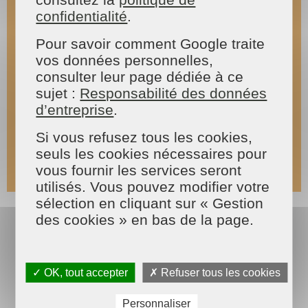
confidentialité
.
Pour savoir comment Google traite
vos données personnelles,
consulter leur page dédiée à ce
sujet :
Responsabilité des données
d’entreprise
.
Si vous refusez tous les cookies,
seuls les cookies nécessaires pour
vous fournir les services seront
utilisés. Vous pouvez modifier votre
sélection en cliquant sur « Gestion
Faire appel à MAISON ET SERVICES
des cookies » en bas de la page.
C'est faire le choix du meilleur pour vos
plantations, nous proposons un service d'aide
pour entretenir vos projets potager.
✓ OK, tout accepter
✗ Refuser tous les cookies
Equipés du matériel et des outils nécessaires, les
experts de MAISON ET SERVICES vous propose
Personnaliser