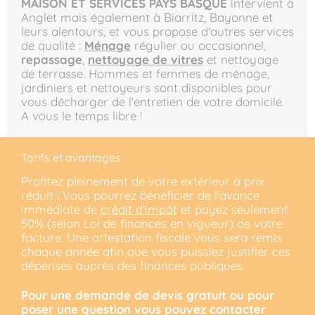
MAISON ET SERVICES PAYS BASQUE
intervient à
Anglet mais également à Biarritz, Bayonne et
leurs alentours, et vous propose d'autres services
de qualité :
Ménage
régulier ou occasionnel,
repassage
,
nettoyage de vitres
et nettoyage
de terrasse. Hommes et femmes de ménage,
jardiniers et nettoyeurs sont disponibles pour
vous décharger de l'entretien de votre domicile.
A vous le temps libre !
Tarifs et avantages
Profitez pleinement de votre extérieur à prix
réduit ! Vous pourrez bénéficier de l'avance
immédiate de
crédit d'impôt
et payez seulement
50% (selon Loi de finances en vigueur) de votre
facture. Une attestation fiscale vous sera remis
chaque année afin que vous puissiez justifier ces
dépenses auprès des finances publiques.
Pour une demande de devis gratuit ou pour
poser une question vous pouvez contacter