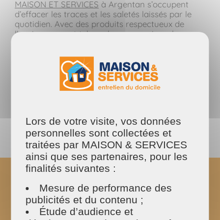
MAISON ET SERVICES
à Argentan s’occupent
d’effacer les traces et les saletés laissés par le
quotidien. Avec des produits respectueux de
l’environnement tel que le savon noir ou le
vinaigre blanc, nous entretenons votre logement.
Nous intervenons chez les particuliers, au
domicile, principale ou secondaire mais nous
n’intervenons pas dans les immeubles, bureaux
ou magasins. Pour les professionnels,
collectivités et copropriété, nous vous invitons à
contacter notre partenaire
APROLLIANCE.
Lors de votre visite, vos données
personnelles sont collectées et
Je demande mon devis gratuit et sans
engagement
traitées par MAISON & SERVICES
ainsi que ses partenaires, pour les
finalités suivantes :
Comment se passe le ménage à
Argentan ?
Mesure de performance des
publicités et du contenu ;
Après un premier échange avec notre équipe
Étude d’audience et
administrative, nous organisons une visite à