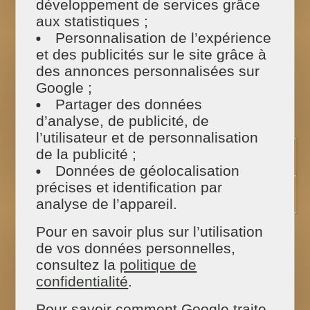
développement de services grâce
votre domicile pour bien comprendre vos
attentes et besoins, le devis est établi sur mesure
aux statistiques ;
et convient donc exactement à votre demande.
Personnalisation de l’expérience
Les hommes et femmes de ménage
et des publicités sur le site grâce à
interviennent sur l’ensemble de la maison. Le
des annonces personnalisées sur
nettoyage de vitres, le nettoyage extérieur et le
Google ;
jardinage peut se faire par
MAISON ET SERVICES
mais par nos experts du nettoyage et du
Partager des données
jardinage. Chez MAISON ET SERVICES nous
d’analyse, de publicité, de
croyons en un service de qualité, c’est pourquoi
l’utilisateur et de personnalisation
chaque salarié à sa spécialité !
de la publicité ;
Données de géolocalisation
Dans le respect de votre intérieur et des
précises et identification par
matériaux composant votre appartement ou
maison, nos aides ménagers utilisent des
analyse de l’appareil.
produits sains et respectueux de l’environnement.
Pour en savoir plus sur l’utilisation
Nos intervenants utilisent votre matériel pour le
de vos données personnelles,
nettoyage et peut vous apporter conseil et
consultez la
politique de
expertise.
confidentialité
.
Un résultat impeccable que nous vous
Pour savoir comment Google traite