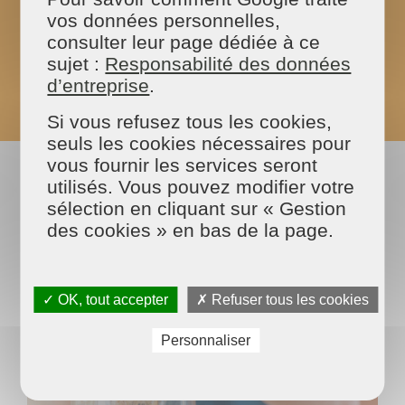
recommandons de renouveler chaque semaine.
vos données personnelles,
consulter leur page dédiée à ce
Le saviez-vous ? Un nettoyage régulier permet
de garder en bon état votre mobilier et vos
sujet :
Responsabilité des données
matériaux plus longtemps. En effet
d’entreprise
.
l’accumulation de saletés peut s’incruster et les
fragiliser
Si vous refusez tous les cookies,
seuls les cookies nécessaires pour
vous fournir les services seront
utilisés. Vous pouvez modifier votre
sélection en cliquant sur « Gestion
des cookies » en bas de la page.
✓ OK, tout accepter
✗ Refuser tous les cookies
Personnaliser