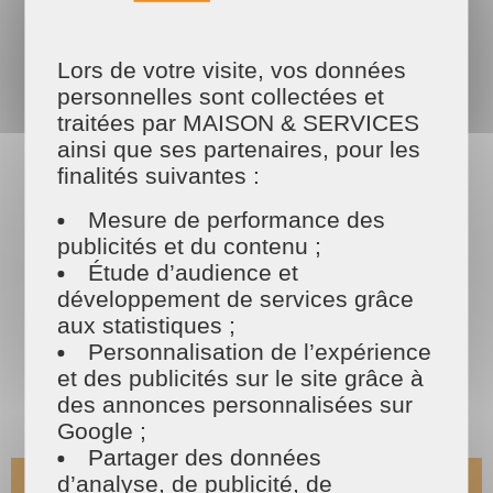
à Caen. Retrouvez
le plaisir d'avoir un extérieur entretenu toute
l’année.
Lors de votre visite, vos données
personnelles sont collectées et
traitées par MAISON & SERVICES
Les tarifs
ainsi que ses partenaires, pour les
MAISON ET SERVICES
finalités suivantes :
Mesure de performance des
publicités et du contenu ;
Étude d’audience et
développement de services grâce
aux statistiques ;
Personnalisation de l’expérience
et des publicités sur le site grâce à
des annonces personnalisées sur
Google ;
Partager des données
d’analyse, de publicité, de
Ce n'est pas donné à tout le monde d'avoir la