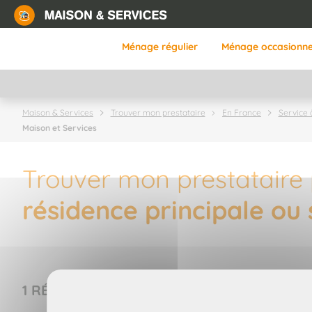
Aller
au
contenu
Ménage régulier
Ménage occasionne
principal
Maison & Services
Trouver mon prestataire
En France
Service 
Maison et Services
Trouver mon prestataire
résidence principale ou 
1 RÉSULTAT