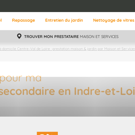
l
Repassage
Entretien du jardin
Nettoyage de vitres
TROUVER MON PRESTATAIRE
MAISON ET SERVICES
à domicile Centre-Val de Loire : prestation maison & jardin par Maison et Service
 pour ma
secondaire en Indre-et-Lo