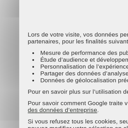
Lors de votre visite, vos données p
partenaires, pour les finalités suivan
MAISON ET SERVICE
TOURS
Mesure de performance des publ
Étude d’audience et développeme
167 rue des Douets
Personnalisation de l’expérienc
37000 TOURS
Partager des données d’analyse, d
Données de géolocalisation préci
02 47 41 19 59
Pour en savoir plus sur l’utilisatio
VOIR LA FICHE
Pour savoir comment Google traite v
des données d’entreprise
.
Si vous refusez tous les cookies, seu