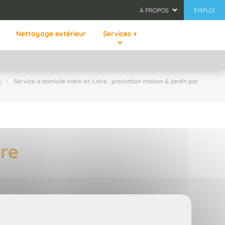
À PROPOS
EMPLOI
Nettoyage extérieur
Services +
Service à domicile Indre-et-Loire : prestation maison & jardin par
s
ire