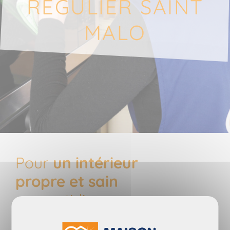
RÉGULIER SAINT
MALO
Pour
un intérieur
propre et sain
au quotidien