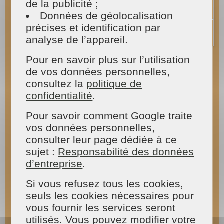
de la publicité ;
Vous aimez profiter de votre jardin quand les
Données de géolocalisation
beaux jours arrivent, comme tout le monde !
précises et identification par
Vous voudriez avoir plus de temps pour jardiner,
mais votre quotidien bien rempli vous en
analyse de l’appareil.
empêche. Vous avez un grand extérieur et vous
ne pouvez pas l'entretenir entièrement seul...
Pour en savoir plus sur l’utilisation
Nous avons la solution idéale pour que votre
de vos données personnelles,
beau jardin resplendisse. Faites appel à MAISON
consultez la
politique de
ET SERVICES,
une entreprise d'aide à domicile
confidentialité
.
qui vous propose
des prestations de jardinage
à Lamballe
.
Pour savoir comment Google traite
vos données personnelles,
Aidé de quelques outils, notre
jardinier
pourra
arracher les mauvaises herbes qui encombrent
consulter leur page dédiée à ce
les plates-bandes. Il pourra aussi regarnir vos
sujet :
Responsabilité des données
jardinières préférées avec les fleurs que vous
d’entreprise
.
aurez choisi dans un magasin spécialisé. Les
hortensias sont des plantes incontournables à
Si vous refusez tous les cookies,
Lamballe, et vous pouvez opter pour des massifs
seuls les cookies nécessaires pour
de plusieurs couleurs différentes ! Décorez votre
vous fournir les services seront
entrée avec quelques pots de géranium et
sublimez vos parterres avec des cassiopées et
utilisés. Vous pouvez modifier votre