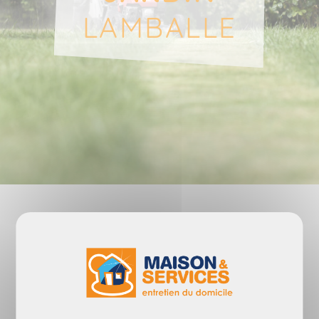
LAMBALLE
Simplifiez-vous la vie en
découvrant
les services de
jardinage
proposés par
MAISON ET SERVICES