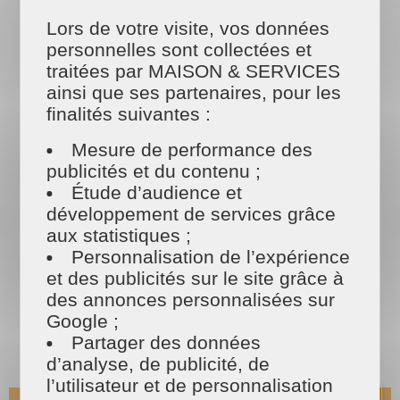
Lors de votre visite, vos données
Votre jardin sera entretenu par de
personnelles sont collectées et
vrais professionnels passionnés
traitées par MAISON & SERVICES
ainsi que ses partenaires, pour les
finalités suivantes :
Les tarifs
MAISON ET SERVICES
Mesure de performance des
publicités et du contenu ;
Étude d’audience et
développement de services grâce
aux statistiques ;
Personnalisation de l’expérience
et des publicités sur le site grâce à
des annonces personnalisées sur
Google ;
Partager des données
d’analyse, de publicité, de
l’utilisateur et de personnalisation