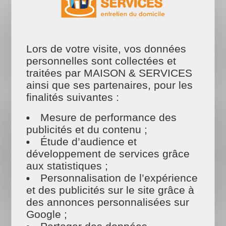
Un service de jardinage
sur mesure
Lors de votre visite, vos données
Que vous ayez un petit jardin ou un vaste
personnelles sont collectées et
terrain,
MAISON ET SERVICES Chambéry
est là
traitées par MAISON & SERVICES
pour vous aider à créer et entretenir l'espace
ainsi que ses partenaires, pour les
vert de vos rêves. Voici quelques-uns des
services proposés :
finalités suivantes :
Mesure de performance des
Tonte de pelouse et entretien du gazon
Taille de haies
publicités et du contenu ;
Taille d'arbuste
Étude d’audience et
Désherbage et entretien des massifs
développement de services grâce
Évacuation des déchets verts
aux statistiques ;
Ramassage des feuilles et des déchets verts
Personnalisation de l’expérience
Débroussaillage de terrains
Conseils pour l'entretien de vos plantes
et des publicités sur le site grâce à
(diagnostic et traitement des maladies), préparer
des annonces personnalisées sur
votre jardin pour la saison de l'hiver, des solutions
Google ;
écologiques..