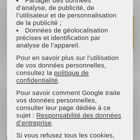
Partager des données
Des jardiniers qui seront disponible à donner du
d’analyse, de publicité, de
vie à votre jardin toute l'année. Vous pouvez
compter sur les compétences, le sérieux et la
l’utilisateur et de personnalisation
qualité de nos services pour chaque surface de
de la publicité ;
votre jardin.
Données de géolocalisation
précises et identification par
Pour l'élagage et l'abattage d'arbres, les
analyse de l’appareil.
entreprises du secteur des services à la personne
ne sont pas autorisées à réaliser l’élagage des
Pour en savoir plus sur l’utilisation
arbres. Nous vous conseillons de faire appel à
une entreprise composée de professionnels de
de vos données personnelles,
l’abattage et du démontage.
consultez la
politique de
confidentialité
.
Pour le nettoyage de votre terrasse (en bois ou
en carrelage) ou votre piscine, veuillez nous
Pour savoir comment Google traite
contacter par téléphone pour obtenir plus
vos données personnelles,
d'informations.
consulter leur page dédiée à ce
N'hésitez plus et demandez un devis gratuit et
sujet :
Responsabilité des données
sans engagement !
d’entreprise
.
Si vous refusez tous les cookies,