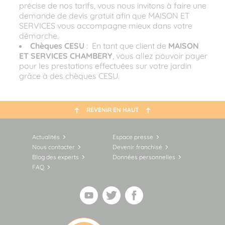
précise de nos tarifs, vous nous invitons à faire une
demande de devis gratuit afin que MAISON ET
SERVICES vous accompagne mieux dans votre
démarche.
Chèques CESU
: En tant que client de
MAISON
ET SERVICES
CHAMBERY
, vous allez pouvoir payer
pour les prestations effectuées sur votre jardin
grâce à des chèques CESU.
REVENIR EN HAUT
Actualités
Espace presse
Nous contacter
Devenir franchisé
Blog des experts
Données personnelles
FAQ