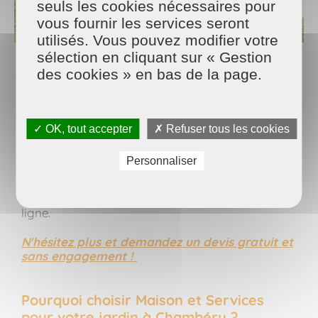
seuls les cookies nécessaires pour
vous fournir les services seront
utilisés. Vous pouvez modifier votre
sélection en cliquant sur « Gestion
des cookies » en bas de la page.
Comment contacter
MAISON ET
SERVICES C
HAMBERY ?
Vous pouvez vous rendre directement à notre
✓ OK, tout accepter
✗ Refuser tous les cookies
agence située au 56 rue de l'Hôtel de Ville (ZAC
Valmar) à LA RAVOIRE ou nous appeler au
04 79
Personnaliser
44 41 70
. Notre équipe sympathique reste à votre
disposition pour répondre à vos questions. Vous
pouvez aussi faire une demande de devis en
ligne.
N'hésitez plus et demandez un devis gratuit et
sans engagement !
Pourquoi choisir Maison et Services
pour votre jardin à Chambéry ?