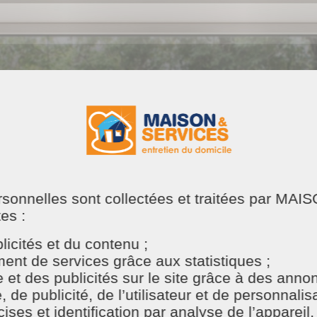
0
démarche
administrative,
ersonnelles sont collectées et traitées par M
0
responsabilité
tes :
icités et du contenu ;
nt de services grâce aux statistiques ;
e et des publicités sur le site grâce à des ann
e publicité, de l’utilisateur et de personnalisat
Du matériel et des
ses et identification par analyse de l’appareil.
produits
100% naturels