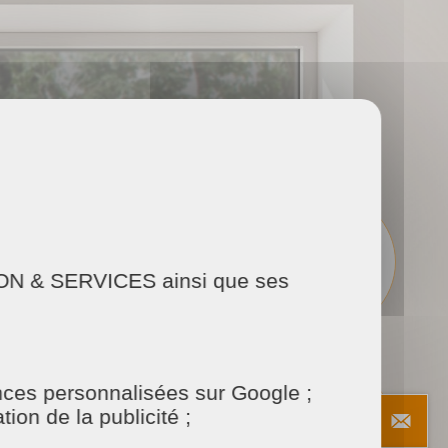
1 prestation
sur mesure
AISON & SERVICES ainsi que ses
onces personnalisées sur Google ;
ion de la publicité ;
Un
tarif ajusté