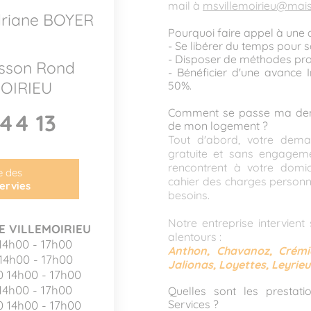
mail à
msvillemoirieu@mais
driane BOYER
Pourquoi faire appel à une
- Se libérer du temps pour s
- Disposer de méthodes pro
isson Rond
- Bénéficier d'une avance 
MOIRIEU
50%.
Comment se passe ma dema
44 13
de mon logement ?
Tout d'abord, votre dema
gratuite et sans engageme
rencontrent à votre domic
te des
cahier des charges personn
ervies
besoins.
Notre entreprise intervien
 VILLEMOIRIEU
alentours :
14h00 - 17h00
Anthon, Chavanoz, Crémi
 14h00 - 17h00
Jalionas, Loyettes, Leyrieu.
0 14h00 - 17h00
14h00 - 17h00
Quelles sont les prestat
Services ?
0 14h00 - 17h00