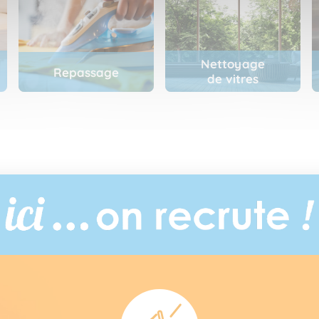
Nettoyage
Repassage
de vitres