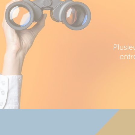
Plusie
entr