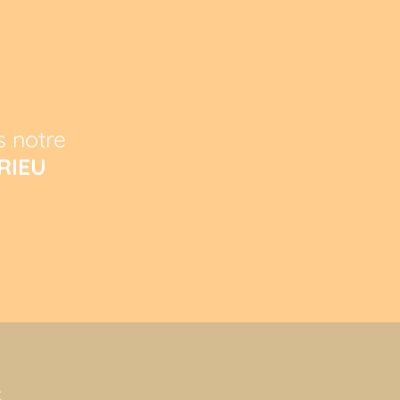
s notre
RIEU
S