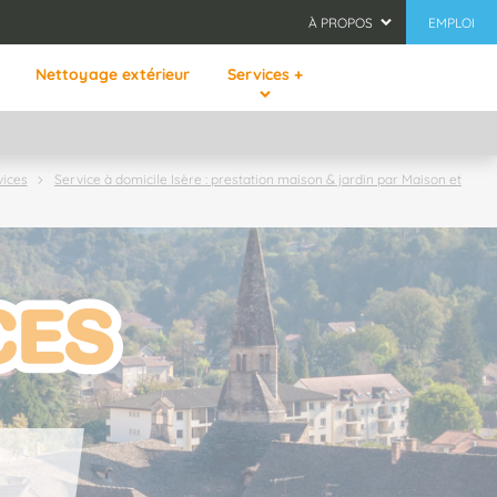
À PROPOS
EMPLOI
Nettoyage extérieur
Services +
vices
Service à domicile Isère : prestation maison & jardin par Maison et