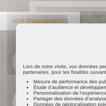
NOS ENGAGEMENTS
50%
de crédit d'impôt
immédiat
Lors de votre visite, vos données p
partenaires, pour les finalités suivan
Mesure de performance des publ
Étude d’audience et développeme
Personnalisation de l’expérienc
1 intervenant
Partager des données d’analyse, d
sélectionné
,
formé
et
Données de géolocalisation préci