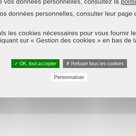
n de vos données personnelles, consultez la
polit
𝚊𝚖 & 𝙵𝚊𝚌𝚎𝚋𝚘𝚘𝚔
os données personnelles, consulter leur page d
𝘴 𝘭𝘦𝘴 𝘤𝘰𝘮𝘮𝘦𝘯𝘵𝘢𝘪𝘳𝘦𝘴, 𝘤𝘦𝘭𝘢 𝘵𝘦 𝘱𝘦𝘳𝘮𝘦𝘵 𝘥’𝘰𝘣𝘵𝘦𝘯𝘪𝘳 𝘱𝘭𝘶𝘴 𝘥
𝘦 𝘯𝘰𝘶𝘴 𝘵𝘢𝘨𝘶𝘦𝘳 𝘱𝘰𝘶𝘳 𝘲𝘶𝘦 𝘯𝘰𝘶𝘴 𝘴𝘢𝘤𝘩𝘪𝘰𝘯𝘴 𝘲𝘶𝘦 𝘵𝘶 𝘢𝘴 𝘱𝘢𝘳𝘵𝘢
ls les cookies nécessaires pour vous fournir le
liquant sur « Gestion des cookies » en bas de 
𝚜 𝚌𝚘𝚗𝚍𝚒𝚝𝚒𝚘𝚗𝚜, 𝚓𝚎 𝚟𝚎́𝚛𝚒𝚏𝚒𝚎 👀
✓ OK, tout accepter
✗ Refuser tous les cookies
𝚎 𝙼𝚊𝚒𝚜𝚘𝚗 & 𝚂𝚎𝚛𝚟𝚒𝚌𝚎𝚜. 𝙽𝚎 𝚌𝚘𝚖𝚖𝚞𝚗𝚒𝚚𝚞𝚎𝚣 𝚓𝚊𝚖𝚊𝚒
𝚒𝚌𝚎𝚜𝚕𝚢𝚘𝚗 ⚠️
Personnaliser
entaire = 1 chance de gagné ☺️