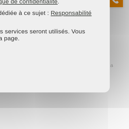
ique de confidentialité
.
édiée à ce sujet :
Responsabilité
𝘦 𝘤𝘩𝘢𝘯𝘤𝘦𝘴)
𝘨𝘦́.
s services seront utilisés. Vous
la page.
 𝚟𝚘𝚝𝚛𝚎 𝙲𝙱. 𝙽𝚘𝚞𝚜 𝚌𝚘𝚗𝚝𝚊𝚌𝚝𝚎𝚛𝚘𝚗𝚜 𝚕𝚎 𝚘𝚞 𝚕𝚊