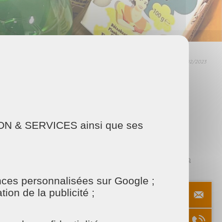
01/02/2023
ARTAGER
Facebook
Twitter
Email
AISON & SERVICES ainsi que ses
titude de produits ménagés éco-responsable 🧴🧼
onces personnalisées sur Google ;
ion de la publicité ;