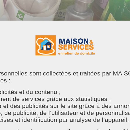
 quelques semaines et c’est bientôt le printemps ! 🌼🦜🪺
P
ersonnelles sont collectées et traitées par M
tes :
icités et du contenu ;
 50 € spécial « Ménage de printemps » composé d’une mul
nt de services grâce aux statistiques ;
ardiner 🪴 à la maison 🏠 ou pour luncher 🥣 au travail 💼
e et des publicités sur le site grâce à des ann
e publicité, de l’utilisateur et de personnalisat
ses et identification par analyse de l’appareil.
viceslyon 𝘦𝘵 𝘭𝘢 𝘱𝘢𝘨𝘦 𝘍𝘢𝘤𝘦𝘣𝘰𝘰𝘬
Maison et Services
(Lyon)