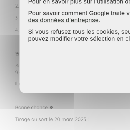
Pour en savoir plus sur l’utilisatio
2. 𝙻𝚒𝚔𝚎 𝚕𝚎 𝚙𝚘𝚜𝚝 𝚜𝚞𝚛 𝚗𝚘𝚝𝚛𝚎 𝚙𝚊𝚐𝚎 𝙸𝚗𝚜𝚝𝚊𝚐
Pour savoir comment Google traite v
3. 𝘛𝘢𝘨𝘶𝘦 3 𝘢𝘮𝘪𝘴 ! (𝘔𝘦𝘯𝘵𝘪𝘰𝘯𝘯𝘦 𝘱𝘭𝘶𝘴𝘪𝘦𝘶𝘳𝘴 𝘢𝘮𝘪𝘴 𝘥𝘢𝘯
des données d’entreprise
.
4. 𝘗𝘢𝘳𝘵𝘢𝘨𝘦 𝘤𝘦 𝘱𝘰𝘴𝘵 𝘥𝘢𝘯𝘴 𝘵𝘢 𝘴𝘵𝘰𝘳𝘺. 𝘕’𝘰𝘶𝘣𝘭𝘪𝘦 𝘱𝘢𝘴 𝘥
Si vous refusez tous les cookies, seu
pouvez modifier votre sélection en c
🚨 𝙼𝚎𝚛𝚌𝚒 𝚍𝚎 𝚋𝚒𝚎𝚗 𝚟𝚘𝚞𝚕𝚘𝚒𝚛 𝚛𝚎𝚜𝚙𝚎𝚌𝚝𝚎𝚛 𝚕𝚎
⚠️ 𝙰𝚝𝚝𝚎𝚗𝚝𝚒𝚘𝚗 𝚊𝚞𝚡 𝚏𝚊𝚞𝚡 𝚌𝚘𝚖𝚙𝚝𝚎𝚜 𝚊𝚞 𝚗𝚘𝚖 
𝚐𝚊𝚐𝚗𝚊𝚗𝚝(𝚎) 𝚊𝚟𝚎𝚌 𝚌𝚎 𝚌𝚘𝚖𝚙𝚝𝚎 𝙼𝚊𝚒𝚜𝚘𝚗.𝚜𝚎𝚛
Il y aura 1 seul ou 1 seule gagnant(e) ! ➡️ 1 comm
Bonne chance 🍀
Tirage au sort le 20 mars 2023 !