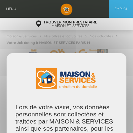
Aller
au
MENU
EMPLOI
contenu
principal
TROUVER MON PRESTATAIRE
MAISON ET SERVICES
Maison & Services
Nos offres et actualités
Nos actualités
Votre Job dating à MAISON ET SERVICES PARIS 14
15/03/2021
Votre Job dating à MAISON ET
Lors de votre visite, vos données
SERVICES PARIS 14
personnelles sont collectées et
traitées par MAISON & SERVICES
VENEZ NOUS RENCONTRER
ainsi que ses partenaires, pour les