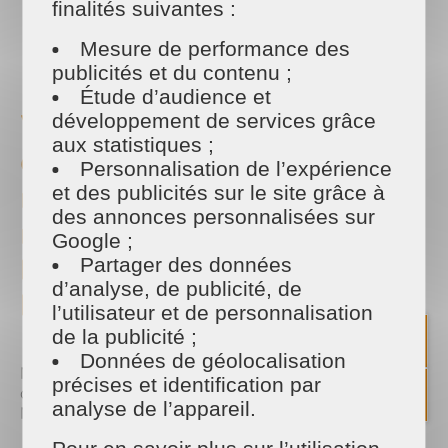
finalités suivantes :
PARTAGER
Mesure de performance des
Facebook
Twitter
Email
publicités et du contenu ;
Étude d’audience et
Vous recherchez un emploi
développement de services grâce
aux statistiques ;
en tant qu'assistant(e)
Personnalisation de l’expérience
ménager(e) ou encore
et des publicités sur le site grâce à
des annonces personnalisées sur
nettoyeur de vitres ?
Google ;
Ne manquez pas ce RDV de
Partager des données
d’analyse, de publicité, de
l'emploi !
l’utilisateur et de personnalisation
de la publicité ;
Données de géolocalisation
Notre équipe MAISON & SERVICES PARIS et CLICHY
précises et identification par
organise un Job Dating au Monoprix
analyse de l’appareil.
Montparnasse, le vendredi 19 mars de 10h à 15h !