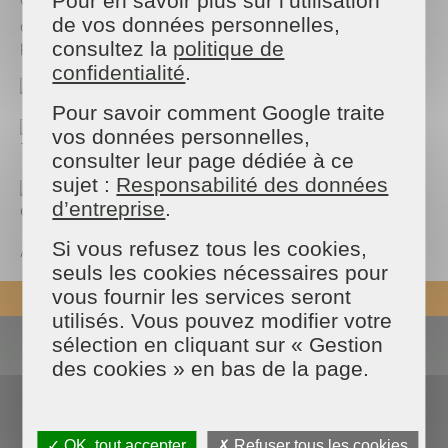
Pour en savoir plus sur l’utilisation
Venez rencontrer nos entreprises qui recrutent
de vos données personnelles,
dans le secteur de l'entretien du domicile. N'oubliez
pas votre CV et votre masque.
consultez la
politique de
confidentialité
.
Le vendredi 19 mars, de 10h à 15h
Pour savoir comment Google traite
Monoprix Montparnasse, 31 rue du Départ
vos données personnelles,
75014 Paris
consulter leur page dédiée à ce
sujet :
Responsabilité des données
N'hésitez pas à partager et à en parler à votre
d’entreprise
.
entourage
Si vous refusez tous les cookies,
À très vite !
seuls les cookies nécessaires pour
vous fournir les services seront
REVENIR EN HAUT
utilisés. Vous pouvez modifier votre
sélection en cliquant sur « Gestion
Actualités
Espace presse
des cookies » en bas de la page.
Nous contacter
Devenir franchisé
Blog des experts
Données personnelles
FAQ
✓ OK, tout accepter
✗ Refuser tous les cookies