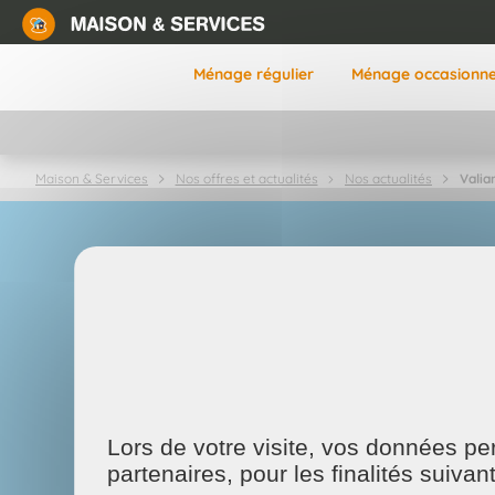
Aller
au
contenu
Ménage régulier
Ménage occasionne
principal
Valia
Maison & Services
Nos offres et actualités
Nos actualités
Lors de votre visite, vos données p
partenaires, pour les finalités suivan