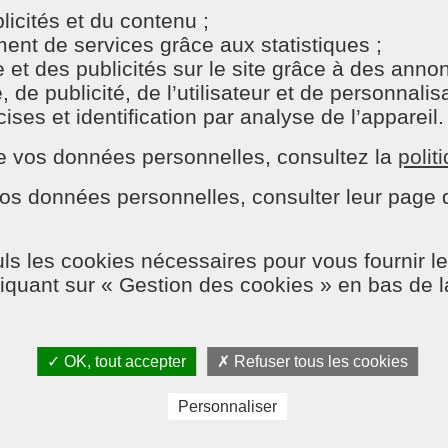
icités et du contenu ;
nt de services grâce aux statistiques ;
e et des publicités sur le site grâce à des ann
e publicité, de l’utilisateur et de personnalisat
ses et identification par analyse de l’appareil.
 équipe
n de vos données personnelles, consultez la
polit
P
os données personnelles, consulter leur page d
ls les cookies nécessaires pour vous fournir le
liquant sur « Gestion des cookies » en bas de 
sistante ménagère Valiane D. au sein de l’agence. Elle vie
!
✓ OK, tout accepter
✗ Refuser tous les cookies
Nous contacter
Devenir franchisé
Blog des experts
Personnaliser