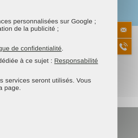
onces personnalisées sur Google ;
ion de la publicité ;
17/11/2023
ique de confidentialité
.
ARTAGER
édiée à ce sujet :
Responsabilité
Facebook
Twitter
Email
s services seront utilisés. Vous
la page.
nt renforcer nos effectifs pour répondre à la
Données personnelles
FAQ