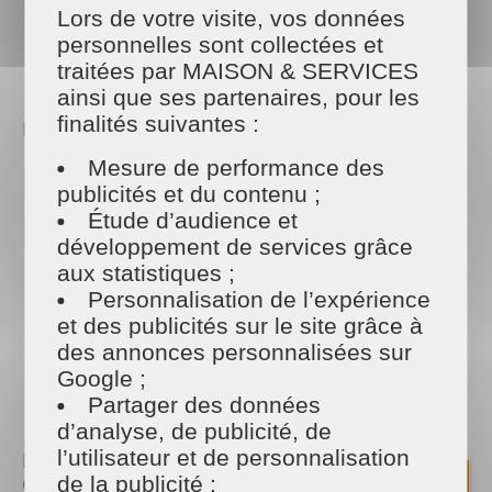
Lors de votre visite, vos données
PARTAGER
personnelles sont collectées et
Facebook
Twitter
Email
traitées par MAISON & SERVICES
ainsi que ses partenaires, pour les
finalités suivantes :
L'assistant d'exploitation devra assurer:
Mesure de performance des
l'accueil physique, téléphonique et le contact avec
publicités et du contenu ;
les clients;
gérer la communication;
Étude d’audience et
assurer les travaux administratifs et gérer les
développement de services grâce
ressources humaines;
aux statistiques ;
réaliser les rendez-vous;
Personnalisation de l’expérience
Etablir les devis et contrats, assurer et développer
et des publicités sur le site grâce à
le suivi clientèle;
Recruter des salariés, établir des plannings;
des annonces personnalisées sur
Mettre en place la prestation;
Google ;
Veiller au respect des consignes par les
Partager des données
intervenants.
d’analyse, de publicité, de
l’utilisateur et de personnalisation
Nous recommandons au minimum un Bac+2 ou
équivalent ou expérience d'un poste similaire pour
de la publicité ;