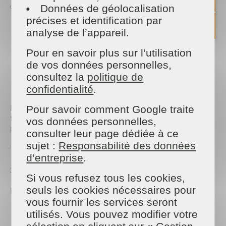
assurer les missions ci-dessous:
Données de géolocalisation
précises et identification par
Générer des contacts;
analyse de l’appareil.
Réaliser des rendez-vous commerciaux;
Etablir des devis et contrats et assurer le suivi
Pour en savoir plus sur l’utilisation
clientèle;
de vos données personnelles,
Le recrutement des salariés;
consultez la
politique de
La mise en place de la prestation;
La gestion et le suivi des plannings.
confidentialité
.
L'autonomie, la confidentialité, l'organisation, la
Pour savoir comment Google traite
flexibilité, l'aisance relationnelle seront appréciés
vos données personnelles,
pour ce poste.
consulter leur page dédiée à ce
sujet :
Responsabilité des données
Type d'emploi : Temps plein, CDI, Alternance
d’entreprise
.
Salaire : à partir de 12,00€ par heure
Si vous refusez tous les cookies,
seuls les cookies nécessaires pour
Horaires :
Du Lundi au Vendredi
vous fournir les services seront
Repos le week-end
utilisés. Vous pouvez modifier votre
Travail en journée