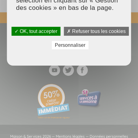
sélection en cliquant sur « Gestion
des cookies » en bas de la page.
REVENIR EN HAUT
✓ OK, tout accepter
✗ Refuser tous les cookies
Actualités
Espace presse
Nous contacter
Devenir franchisé
Personnaliser
Blog des experts
Données personnelles
FAQ
Maison & Services 2026 —
Mentions légales
—
Données personnelles