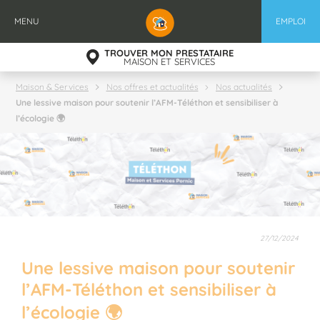
Aller
au
MENU
EMPLOI
contenu
principal
TROUVER MON PRESTATAIRE
MAISON ET SERVICES
Maison & Services
Nos offres et actualités
Nos actualités
Une lessive maison pour soutenir l’AFM-Téléthon et sensibiliser à
l’écologie 🌍
27/12/2024
Une lessive maison pour soutenir
l’AFM-Téléthon et sensibiliser à
l’écologie 🌍