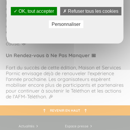
En plus de récolter des fonds pour une cause noble,
cette initiative a également permis de sensibiliser le
✓ OK, tout accepter
✗ Refuser tous les cookies
public à l'importance de l'entraide et de la
solidarité. Les visiteurs ont pu découvrir les
Personnaliser
avantages de la lessive maison, tant sur le plan
écologique qu'économique, et repartir avec un
produit utile tout en ayant contribué à une bonne
cause. 🌟
Un Rendez-vous à Ne Pas Manquer
📅
Fort du succès de cette édition, Maison et Services
Pornic envisage déjà de renouveler l'expérience
l'année prochaine. Les organisateurs espèrent
mobiliser encore plus de participants et partenaires
pour continuer à soutenir le Téléthon et les actions
de l'AFM-Téléthon. 🎉
REVENIR EN HAUT
Actualités
Espace presse