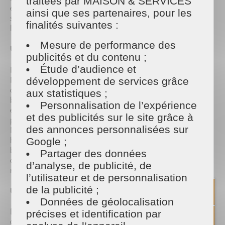
traitées par MAISON & SERVICES
événement a permis de récolter des fonds pour
ainsi que ses partenaires, pour les
soutenir l'AFM-Téléthon, une association dédiée à la
finalités suivantes :
lutte contre les maladies génétiques rares. 💪
Mesure de performance des
Une Lessive Maison Écologique
🌿
publicités et du contenu ;
Étude d’audience et
Pour cette édition du Téléthon, Maison et Services
Pornic a proposé de la lessive faite maison,
développement de services grâce
confectionnée à base de savon de Marseille et de
aux statistiques ;
bicarbonate de soude. Ce produit, à la fois
Personnalisation de l’expérience
écologique et économique, a été préparé avec soin
et des publicités sur le site grâce à
par les équipes de Maison et Services. Le savon de
des annonces personnalisées sur
Marseille, reconnu pour ses propriétés
hypoallergéniques et biodégradables, associé au
Google ;
bicarbonate de soude, un agent nettoyant naturel,
Partager des données
a permis de créer une lessive efficace et
d’analyse, de publicité, de
respectueuse de l'environnement. 🌍
l’utilisateur et de personnalisation
de la publicité ;
Une Mobilisation Exemplaire
🤝
Données de géolocalisation
Durant ces deux jours, les habitants de Pornic et
précises et identification par
des environs se sont mobilisés pour soutenir cette