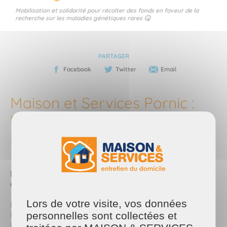
Mobilisation et solidarité pour récolter des fonds en faveur de la
recherche sur les maladies génétiques rares 🤒
PARTAGER
Facebook
Twitter
Email
Maison et Services Pornic :
Un Téléthon Solidaire au
Marché des Saisons 🌟
Maison et Services Pornic : Un Téléthon Solidaire
au Marché des Saisons
🌟
Lors de votre visite, vos données
Les 29 et 30 novembre derniers, Maison et Services
Pornic a organisé un événement caritatif au
personnelles sont collectées et
Marché des Saisons, dans le cadre du Téléthon. Cet