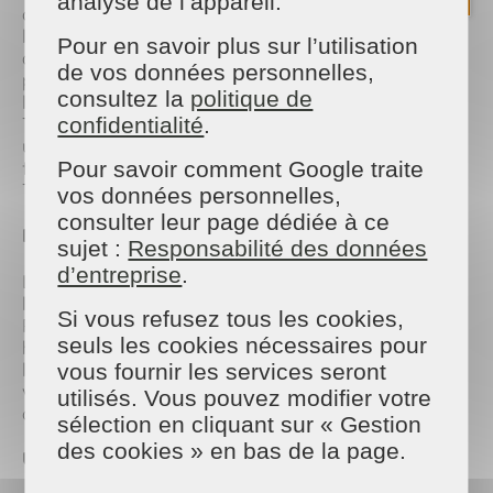
analyse de l’appareil.
cause. Le Marché des Saisons, partenaire de
l'événement, a accueilli les visiteurs dans une
Pour en savoir plus sur l’utilisation
ambiance chaleureuse et conviviale. Les clients ont
de vos données personnelles,
pu acheter des bouteilles de lessive maison, dont
consultez la
politique de
l'intégralité des bénéfices a été reversée au
confidentialité
.
Téléthon. Cette action solidaire a permis de récolter
une somme significative, contribuant ainsi à
Pour savoir comment Google traite
financer la recherche et les projets de l'AFM-
Téléthon. 💰
vos données personnelles,
consulter leur page dédiée à ce
Des Bénévoles Dévoués
🙌
sujet :
Responsabilité des données
d’entreprise
.
L'événement n'aurait pas été possible sans
l'engagement des bénévoles de Maison et Services
Si vous refusez tous les cookies,
Pornic. Ces derniers ont consacré de nombreuses
seuls les cookies nécessaires pour
heures à la préparation de la lessive, à
l'organisation de l'événement et à l'accueil des
vous fournir les services seront
visiteurs. Leur dévouement et leur enthousiasme
utilisés. Vous pouvez modifier votre
ont été salués par tous les participants. 👏
sélection en cliquant sur « Gestion
des cookies » en bas de la page.
Un Impact Positif
🌈