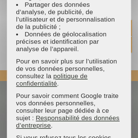
vite nous retrouver au 109 Bis avenue Albert Thomas à Albi ( juste
Partager des données
en face des poteries d'Albi ) 😉 Nous serons ravies de vous accueillir,
d’analyse, de publicité, de
café / thé / madeleines et bien sûr nos plus beaux sourires seront
de la partie 🤪. Nous somme également à votre disposition par :
l’utilisateur et de personnalisation
✅téléphone au 05 63 52 18 12 ✅mail : msalbi-carmaux@maison-et-
de la publicité ;
services.com Nous vous souhaitons une belle semaine et à bientôt !
😃
Données de géolocalisation
précises et identification par
analyse de l’appareil.
PARTAGER
Pour en savoir plus sur l’utilisation
Facebook
Twitter
Email
de vos données personnelles,
consultez la
politique de
REVENIR EN HAUT
confidentialité
.
Actualités
Espace presse
Pour savoir comment Google traite
Nous contacter
Devenir franchisé
vos données personnelles,
Blog des experts
Données personnelles
consulter leur page dédiée à ce
FAQ
sujet :
Responsabilité des données
d’entreprise
.
Si vous refusez tous les cookies,