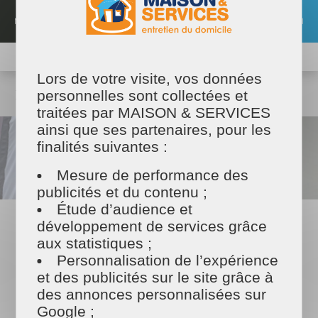
Aller
au
MENU
EMPLOI
contenu
principal
TROUVER MON PRESTATAIRE
MAISON ET SERVICES
Lors de votre visite, vos données
Maison & Services
Nos offres et actualités
Nos actualités
personnelles sont collectées et
Touche finale pour une belle rentrée !
traitées par MAISON & SERVICES
ainsi que ses partenaires, pour les
finalités suivantes :
Mesure de performance des
publicités et du contenu ;
Étude d’audience et
09/09/2024
développement de services grâce
aux statistiques ;
Touche finale pour une belle
Personnalisation de l’expérience
rentrée !
et des publicités sur le site grâce à
Pour encore mieux commencer cette belle année à vos côté ça y est
des annonces personnalisées sur
la voici la touche finale 👌 Vitrophanie de notre agence posée ce
Google ;
matin, au couleurs de Maison & Services ! 😃 N'attendez plus venez