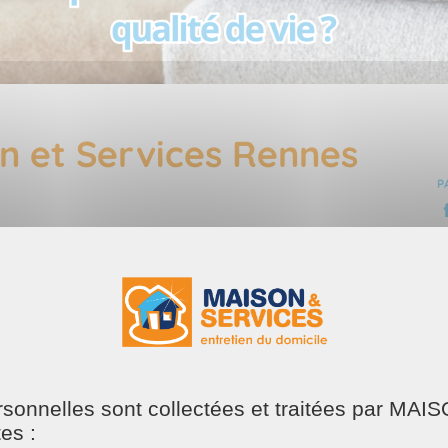
 et Services Rennes
P
quotidien, le ménage vient souvent s’ajouter comme une tâ
ussière à enlever, le linge qui s’accumule ou les sols à lav
on réduit durablement la charge mentale liée au foyer. Le 
ersonnelles sont collectées et traitées par M
tes :