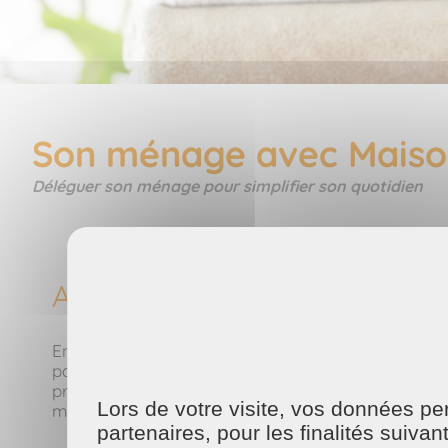
Son ménage avec Maison
Déléguer son ménage pour simplifier son quotidien
Alléger la charge mentale
Entre le travail, la famille et les obligations du 
pas fait, il occupe de l’espace dans l’esprit : la po
professionnel, on se libère de cette pression et l’
Lors de votre visite, vos données p
mais une mission gérée en toute sérénité.
partenaires, pour les finalités suivan