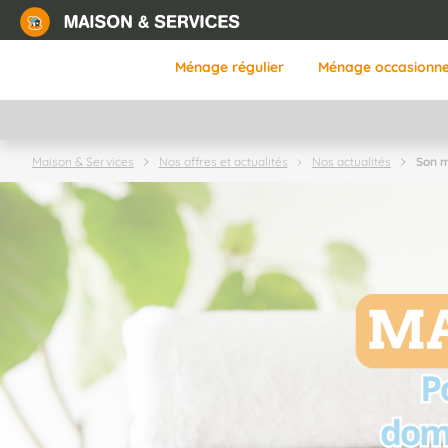
Aller
au
contenu
Ménage régulier
Ménage occasionne
principal
Son m
Maison & Services
Nos offres et actualités
Nos actualités