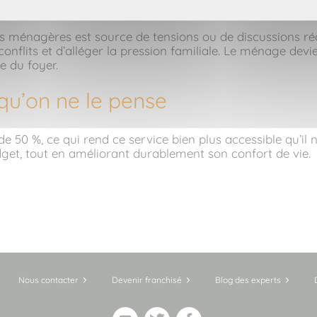
s ménagères est source de tensions ou de discussions récu
s conflits et d’alléger la pression familiale. Le ménage dev
e du foyer.
 qu’on ne le pense
50 %, ce qui rend ce service bien plus accessible qu’il n’y
dget, tout en améliorant durablement son confort de vie.
Nous contacter
Devenir franchisé
Blog des experts