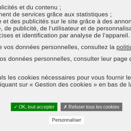
icités et du contenu ;
nt de services grâce aux statistiques ;
 pour une famille, souvent prises sur les soirées ou le
e et des publicités sur le site grâce à des ann
ompte vraiment : se reposer, passer du temps en famille,
e publicité, de l’utilisateur et de personnalisat
 quotidien et contribue à une meilleure qualité de vie.
ses et identification par analyse de l’appareil.
re en permanence
n de vos données personnelles, consultez la
polit
os données personnelles, consulter leur page d
r de bien-être. Il réduit le stress, améliore l’ambiance d
ntenir ce niveau de propreté de manière régulière, même 
lus une zone de tâches en attente.
ls les cookies nécessaires pour vous fournir le
liquant sur « Gestion des cookies » en bas de 
sé par un professionnel
odes efficaces, des produits adaptés et une organisation 
✓ OK, tout accepter
✗ Refuser tous les cookies
 de bain impeccable et un entretien durable. Ces prestatio
e le temps manque.
Personnaliser
 du foyer