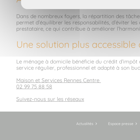
Dans de nombreux foyers, la répartition des tâche
permet d’équilibrer les responsabilités, d’éviter le
prestataire, ce qui contribue à améliorer l’harmoni
Une solution plus accessible
Le ménage à domicile bénéficie du crédit d’impôt de 
service régulier, professionnel et adapté à son bu
Maison et Services Rennes Centre
02 99 75 88 58
Suivez-nous sur les réseaux
Actualités
Espace presse