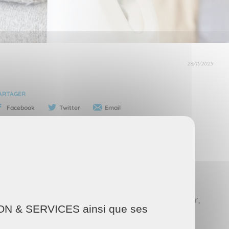
26/11/2025
ARTAGER
Facebook
Twitter
Email
che supplémentaire à gérer. Même lorsqu’il n’est
er. En confiant l’entretien de son logement à un
ménage ne devient plus une contrainte à surveiller,
AISON & SERVICES ainsi que ses