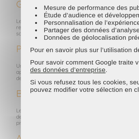
Gagner du temps pour soi
Mesure de performance des publ
Étude d’audience et développeme
Le ménage représente plusieurs heures par semaine
Personnalisation de l’expérienc
retrouver du temps précieux à consacrer à ce qui c
Partager des données d’analyse, d
souffler. Ce temps récupéré améliore directement le
Données de géolocalisation préci
Profiter d’un intérieur prop
Pour en savoir plus sur l’utilisatio
Pour savoir comment Google traite v
Un intérieur propre et bien entretenu est un facteu
des données d’entreprise
.
appel à un professionnel du ménage permet de mai
devient alors un véritable lieu de détente et non p
Si vous refusez tous les cookies, seu
pouvez modifier votre sélection en c
Bénéficier d’un ménage réali
Les intervenants formés travaillent avec des méth
des vitres plus nettes, des sols soignés, une salle
propreté difficile à maintenir seul, surtout lorsqu
Apaiser les relations au sein