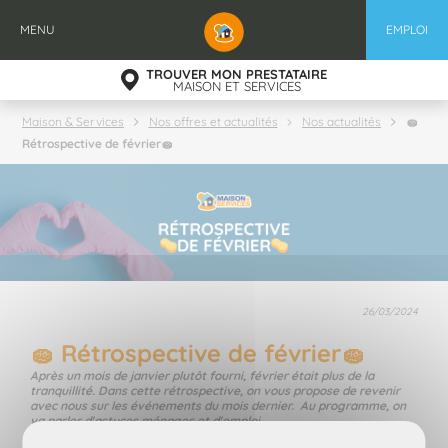
Aller
au
MENU
EMPLOI
contenu
principal
TROUVER MON PRESTATAIRE
MAISON ET SERVICES
🧽
Maison & Services
Nos offres et actualités
Nos actualités
Rétrospective de février🧽
26/03/2024
🧽 Rétrospective de février🧽
Après un mois de janvier plutôt fourni, février était plus de la
tranquillité. Dans cette rétrospective, on vous propose de revenir
avec nous sur les événements du mois dernier. Au programme, on
va parler d'astuces ménages et d'emploi.