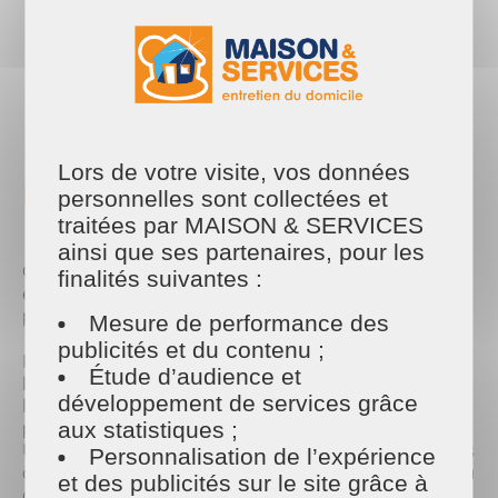
PARTAGER
Facebook
Twitter
Email
Un mois centré sur l'emploi et
Lors de votre visite, vos données
la solidarité
personnelles sont collectées et
traitées par MAISON & SERVICES
ainsi que ses partenaires, pour les
Ce mois de février a été marqué par plusieurs
finalités suivantes :
événements emploi dans nos agences et chez nos
partenaires.
Mesure de performance des
publicités et du contenu ;
Premièrement, nous nous sommes rendus à
Étude d’audience et
l'épicerie solidaire de Vitré. Nous avons rencontré
développement de services grâce
les clients pour leur présenter les métiers de la
propreté chez les professionnels et les particuliers.
aux statistiques ;
Un moyen pour nous de leur apporter des solutions
Personnalisation de l’expérience
durables à des coups durs de la vie et de les aider à
et des publicités sur le site grâce à
ouvrir les portes d'un avenir plus radieu.