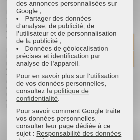
des annonces personnalisées sur
Google ;
Nous avons également réalisé une opération
Partager des données
similaire aux Restos du Cœur de Vitré. Toujours
pour tendre une main bienveillante à ceux qui en
d’analyse, de publicité, de
ont le plus besoin en leur proposant une solution
l’utilisateur et de personnalisation
durable.
de la publicité ;
Données de géolocalisation
Pour terminer en beauté, nous avons participé au
précises et identification par
Rallye des Métiers. Le concept est simple, nos
partenaires emploi et les inscrits font le tour des
analyse de l’appareil.
entreprises locales pour découvrir les métiers et les
valeurs de chacun. Ils s'essayent à des parties du
Pour en savoir plus sur l’utilisation
métier et testent les équipements. C'est durant ce
de vos données personnelles,
genre de rencontre que l'on peut transmettre la
consultez la
politique de
réalité de notre métier tout en permettant aux
confidentialité
.
demandeurs d'emploi de savoir rapidement si elle
leur plait ou non ?
Pour savoir comment Google traite
vos données personnelles,
Des astuces ménage par
consulter leur page dédiée à ce
sujet :
Responsabilité des données
millier