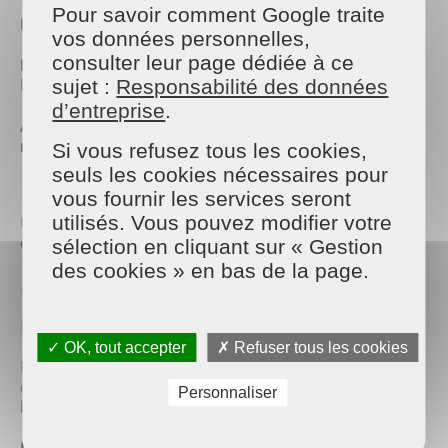
Pour savoir comment Google traite
Mélangez et mixez
pour obtenir une texture fluide.
vos données personnelles,
consulter leur page dédiée à ce
Laissez refroidir plusieurs heures
: la lessive peut
légèrement figer, c’est normal.
sujet :
Responsabilité des données
d’entreprise
.
Ajoutez 1 litre d’eau froide
, puis
mélangez de
nouveau
et mixez pour homogénéiser.
Si vous refusez tous les cookies,
seuls les cookies nécessaires pour
vous fournir les services seront
Votre
lessive naturelle est prête à l’emploi
!
utilisés. Vous pouvez modifier votre
Utilisez-la comme une lessive liquide classique :
environ un petit demi-verre par machine.
sélection en cliquant sur « Gestion
des cookies » en bas de la page.
Astuce Maison & Services La Flèche:
parfumez naturellement votre linge
✓ OK, tout accepter
✗ Refuser tous les cookies
Pour une touche fraîche et personnalisée,
ajoutez
une goutte d’huile essentielle
dans votre
Personnaliser
bidon de lessive.
Lavande
: apaisante et parfaite pour le linge de lit.