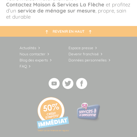
Contactez Maison & Services
La Flèche
et profitez
d’un
service de ménage sur mesure
, propre, sain
et durable
REVENIR EN HAUT
Actualités
Espace presse
Nous contacter
Devenir franchisé
Blog des experts
Données personnelles
FAQ