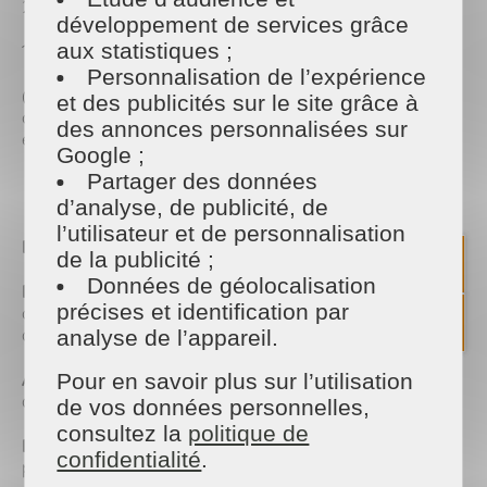
2 cuillères à soupe de
bicarbonate de soude
développement de services grâce
aux statistiques ;
1 litre d’
eau froide
Personnalisation de l’expérience
(Facultatif)
1 goutte d’huile essentielle
de votre
et des publicités sur le site grâce à
choix pour parfumer (lavande, citron, eucalyptus,
des annonces personnalisées sur
etc.)
Google ;
Partager des données
Étapes de préparation :
d’analyse, de publicité, de
l’utilisateur et de personnalisation
Râpez
100 g de savon de Marseille vert.
de la publicité ;
Données de géolocalisation
Faites chauffer
2 litres d’eau dans une grande
précises et identification par
casserole (ou un récipient pouvant contenir le
double du volume).
analyse de l’appareil.
Ajoutez le savon râpé
et mélangez jusqu’à
Pour en savoir plus sur l’utilisation
dissolution complète.
de vos données personnelles,
consultez la
politique de
Incorporez le bicarbonate de soude
– attention, la
confidentialité
.
préparation mousse légèrement !