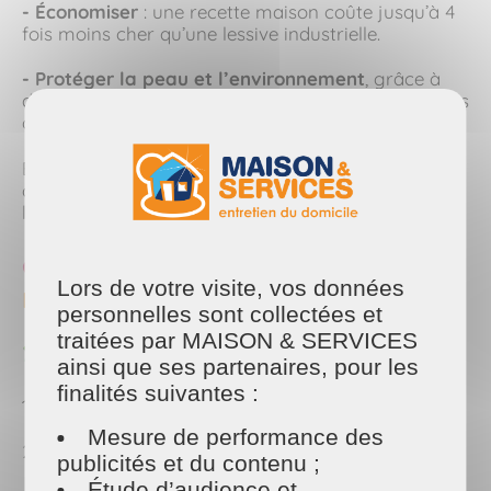
- Économiser
: une recette maison coûte jusqu’à 4
fois moins cher qu’une lessive industrielle.
- Protéger la peau et l’environnement
, grâce à
des ingrédients naturels, sans allergènes ni produits
chimiques agressifs.
En plus, vous gardez le contrôle total sur la
composition — parfait pour les peaux sensibles et
les textiles délicats !
Recette : la lessive maison au savon de
Lors de votre visite, vos données
Marseille
personnelles sont collectées et
traitées par MAISON & SERVICES
Ingrédients nécessaires :
ainsi que ses partenaires, pour les
finalités suivantes :
100 g de
savon de Marseille vert
(râpé finement)
Mesure de performance des
2 litres d’
eau chaude
publicités et du contenu ;
Étude d’audience et