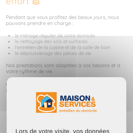
effort 🧽
Pendant que vous profitez des beaux jours, nous
pouvons prendre en charge :
le ménage régulier de votre domicile
le nettoyage des sols et surfaces
l'entretien de la cuisine et de la salle de bain
le dépoussiérage des pièces de vie
Nos prestations sont adaptées à vos besoins et à
votre rythme de vie.
👉
Découvrez nos prestations de ménage à
domicile à Savenay.
Des vitres impeccables pour
laisser entrer le soleil 🪟✨
Lors de votre visite, vos données