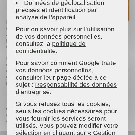
Données de géolocalisation
Retrouver du confort dès la rentrée
précises et identification par
analyse de l’appareil.
La rentrée est souvent une période intense : reprise
du travail, organisation familiale, rythme scolaire…
Pour en savoir plus sur l’utilisation
Anticiper l’entretien de son logement pendant l’été
de vos données personnelles,
permet de repartir sur de bonnes bases dès le mois
consultez la
politique de
de septembre.
confidentialité
.
Faire appel à une aide ménagère, c’est aussi
Pour savoir comment Google traite
gagner du temps au quotidien et améliorer son
vos données personnelles,
confort de vie. Nos intervenants qualifiés s’adaptent
à vos besoins et à votre rythme afin de vous
consulter leur page dédiée à ce
proposer un service personnalisé et de qualité.
sujet :
Responsabilité des données
d’entreprise
.
Des prestations adaptées à vos besoins
Si vous refusez tous les cookies,
Chez Maison et Services Redon, nous proposons
seuls les cookies nécessaires pour
des prestations sur mesure pour répondre aux
vous fournir les services seront
attentes de chaque foyer :
utilisés. Vous pouvez modifier votre
sélection en cliquant sur « Gestion
Ménage régulier