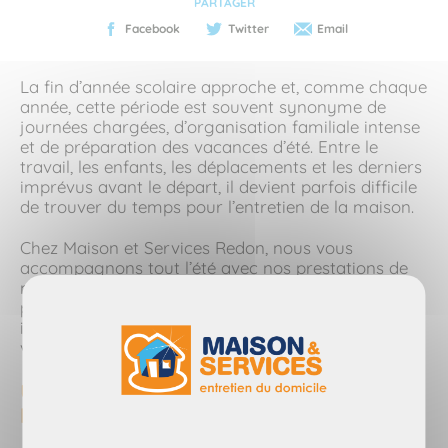
PARTAGER
Facebook
Twitter
Email
La fin d’année scolaire approche et, comme chaque
année, cette période est souvent synonyme de
journées chargées, d’organisation familiale intense
et de préparation des vacances d’été. Entre le
travail, les enfants, les déplacements et les derniers
imprévus avant le départ, il devient parfois difficile
de trouver du temps pour l’entretien de la maison.
Chez Maison et Services Redon, nous vous
accompagnons tout l’été avec nos prestations de
ménage à domicile afin de vous permettre de
profiter pleinement de votre été et de retrouver un
intérieur propre et agréable à votre retour de
vacances.
Un service de ménage à domicile pendant
l’été à Redon