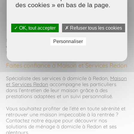
Grand nettoyage
des cookies » en bas de la page.
Repassage à domicile
Nettoyage des vitres
Entretien de la maison avant ou après les
vacances
✓ OK, tout accepter
✗ Refuser tous les cookies
Nos équipes interviennent avec professionnalisme
Personnaliser
et discrétion pour garantir un intérieur propre et
soigné tout au long de l’été.
Faites confiance à Maison et Services Redon
Spécialiste des services à domicile à Redon,
Maison
et Services Redon
accompagne les particuliers
dans l’entretien de leur maison grâce à des
prestations adaptées et un suivi personnalisé.
Vous souhaitez profiter de l’été en toute sérénité et
retrouver une maison impeccable à la rentrée ?
Contactez notre équipe pour découvrir nos
solutions de ménage à domicile à Redon et ses
alentours.