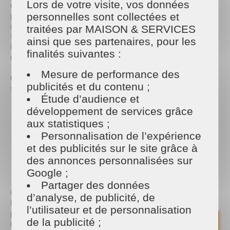
Lors de votre visite, vos données
Contrairement aux idées reçues, l’été est une
période idéale pour faire appel à une aide
personnelles sont collectées et
ménagère à domicile. Nos équipes interviennent
traitées par MAISON & SERVICES
tout au long de la saison estivale pour assurer
ainsi que ses partenaires, pour les
l’entretien régulier de votre maison ou de votre
finalités suivantes :
appartement.
Mesure de performance des
Que vous partiez quelques jours ou plusieurs
publicités et du contenu ;
semaines, nous pouvons vous aider à :
Étude d’audience et
Nettoyer votre logement avant votre départ en
développement de services grâce
vacances
aux statistiques ;
Entretenir votre domicile pendant votre absence
Personnalisation de l’expérience
Préparer votre retour avec une maison propre et
et des publicités sur le site grâce à
agréable
des annonces personnalisées sur
Réaliser les tâches ménagères du quotidien
pendant l’été
Google ;
Partager des données
Grâce à nos prestations de ménage à domicile à
d’analyse, de publicité, de
Redon et dans les communes alentours, vous
l’utilisateur et de personnalisation
profitez d’un intérieur entretenu sans stress ni
de la publicité ;
contrainte.