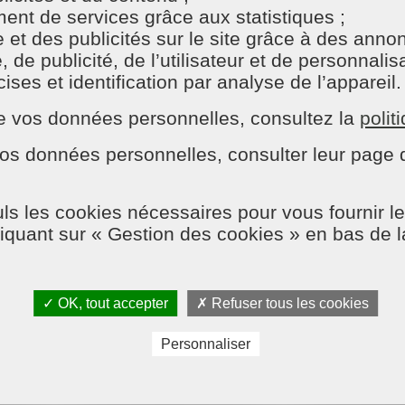
nt de services grâce aux statistiques ;
e et des publicités sur le site grâce à des ann
e publicité, de l’utilisateur et de personnalisat
ses et identification par analyse de l’appareil.
n de vos données personnelles, consultez la
polit
os données personnelles, consulter leur page d
?
ls les cookies nécessaires pour vous fournir le
liquant sur « Gestion des cookies » en bas de 
i respectent vos habitudes et votre intérieur.
ocale à votre écoute.
✓ OK, tout accepter
✗ Refuser tous les cookies
-nous ?
Personnaliser
nes alentours, selon vos disponibilités.