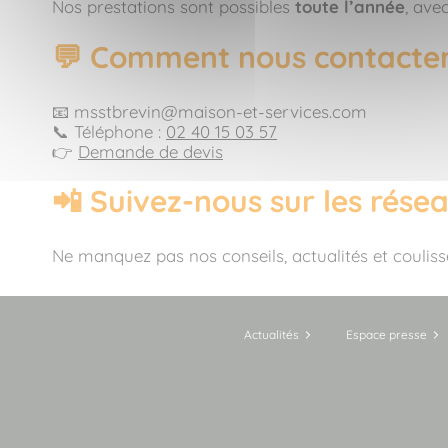
Nos prestations sont possibles
toute l’année
, ave
💬 Comment nous contacter
📧 msstbrevin@maison-et-services.com
📞 Téléphone :
02 40 15 03 57
👉
Demande de devis
📲 Suivez-nous sur les rése
Ne manquez pas nos conseils, actualités et coulis
Actualités
Espace presse