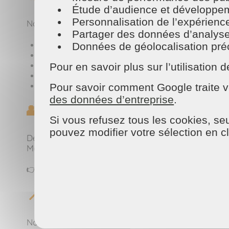
Étude d’audience et développeme
Personnalisation de l’expérienc
Nos équipes vous accompagnent pour :
Partager des données d’analyse, d
Le
ménage régulier ou ponctuel
Données de géolocalisation préci
Le
lavage de vitres
, même en hauteur
Le
nettoyage en profondeur
des pièces de vie
Pour en savoir plus sur l’utilisatio
Le
dépoussiérage
des zones difficiles d’accès
La
remise en ordre
après les vacances
Pour savoir comment Google traite v
des données d’entreprise
.
👥 Qui intervient chez vous 
Si vous refusez tous les cookies, seu
pouvez modifier votre sélection en c
Des professionnels formés, discrets et efficaces, qu
Maison et Services Saint-Brévin, c’est une équipe l
👉
Notre agence à
Saint-Brévin
📍 Où et quand intervenons
Nous intervenons à
Saint-Brévin
et dans les commu