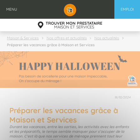
Aller
au
MENU
EMPLOI
contenu
principal
TROUVER MON PRESTATAIRE
MAISON ET SERVICES
Maison & Services
Nos offres et actualités
Nos actualités
Préparer les vacances grâce à Maison et Services
18/10/2024
Préparer les vacances grâce à
Maison et Services
Durant les vacances, entre les sorties, les activités avec les enfants
et les préparatifs, le temps semble manquer pour s’occuper de la
maison. C’est là que nos services de ménage prennent tout leur