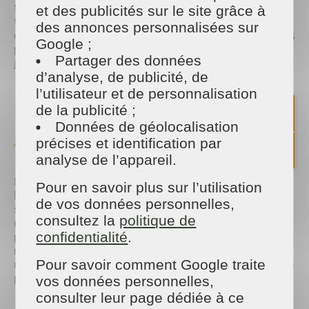
fête, et pour remettre tout en ordre une fois les
et des publicités sur le site grâce à
festivités terminées. Qu’il s’agisse d’un nettoyage
des annonces personnalisées sur
avant une soirée costumée ou après le passage des
Google ;
petits monstres, on s’occupe de tout, vous laissant
Partager des données
juste le plaisir de profiter du moment.
d’analyse, de publicité, de
l’utilisateur et de personnalisation
Entretien extérieur : votre
de la publicité ;
Données de géolocalisation
jardin prêt pour l’automne 🍂
précises et identification par
analyse de l’appareil.
La saison des feuilles mortes peut aussi rendre
Pour en savoir plus sur l’utilisation
l’entretien du jardin compliqué. Grâce à nos
de vos données personnelles,
services de jardinage, vos espaces extérieurs
consultez la
politique de
restent propres et accueillants pour que les enfants
confidentialité
.
puissent jouer, et que vous puissiez profiter d’un
moment de détente. Nos experts s’occupent du
Pour savoir comment Google traite
ramassage des feuilles, de la taille des haies, et bien
plus encore.
vos données personnelles,
consulter leur page dédiée à ce