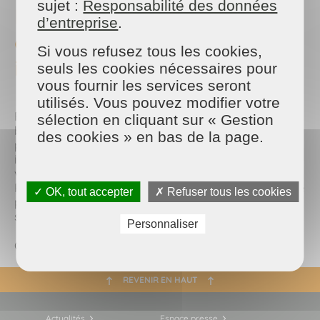
sujet :
Responsabilité des données
Profitez du crédit d’impôt
d’entreprise
.
grâce au service Avance
Si vous refusez tous les cookies,
immédiate de l’Urssaf 💰
seuls les cookies nécessaires pour
vous fournir les services seront
utilisés. Vous pouvez modifier votre
Faire appel à Maison et Services, c’est aussi
sélection en cliquant sur « Gestion
bénéficier du crédit d’impôt de 50 % sur les
des cookies » en bas de la page.
prestations de services à domicile. Ces 50% sont
immédiatement pris en compte, c’est à dire que
vous ne devez en aucun cas faire d’avance.
Prenons un exemple : sur un devis de 200€, vous ne
✓ OK, tout accepter
✗ Refuser tous les cookies
paierez que 100€. Ce dispositif s’applique que vous
soyez actif, retraité ou indépendant.
Personnaliser
Contactez-nous dès maintenant ⭐️
REVENIR EN HAUT
Actualités
Espace presse