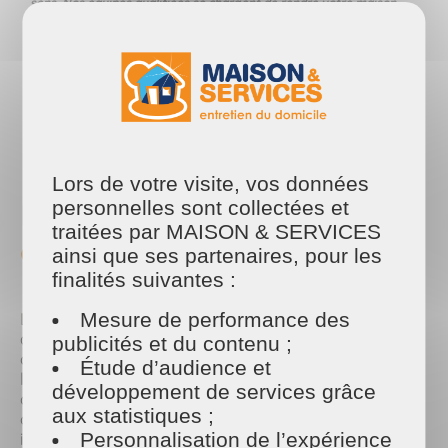
sens. Nos équipes qualifiées se chargent de rendre votre maison
propre et bien rangée, sans que vous ayez à lever le petit doigt.
Vous pouvez ainsi vous consacrer pleinement aux moments précieux
avec vos proches.
PARTAGER
Facebook
Twitter
Email
Lors de votre visite, vos données
personnelles sont collectées et
Halloween : la fête sans les
traitées par MAISON & SERVICES
corvées 🎃
ainsi que ses partenaires, pour les
finalités suivantes :
Mesure de performance des
L’automne apporte également Halloween, une fête
adorée par les enfants. Entre la décoration des
publicités et du contenu ;
citrouilles, les toiles d’araignée et les déguisements,
Étude d’audience et
la maison se transforme souvent en scène de
développement de services grâce
chaos. Avec Maison et Services, préparez et
aux statistiques ;
célébrez Halloween sans stress. Nos professionnels
Personnalisation de l’expérience
interviennent pour préparer votre intérieur avant la