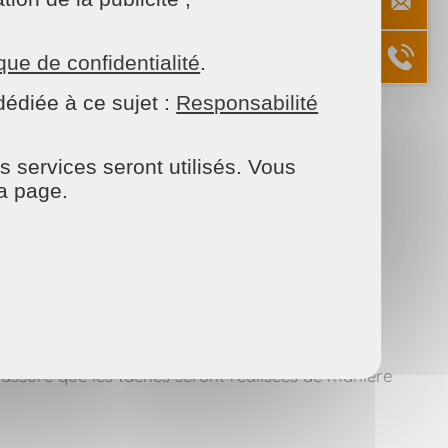
 obligations familiales et loisirs. Faire appel à
ique de confidentialité
.
ant ainsi du temps pour vous concentrer sur des
âches sont effectuées de manière régulière et
édiée à ce sujet :
Responsabilité
s services seront utilisés. Vous
la page.
t. Que vous ayez besoin d’un ménage ponctuel
es en fonction de vos exigences. Vous pouvez
arantit un travail de qualité, conforme aux
s assure que les tâches seront réalisées de manière