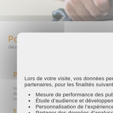
Pourquoi faire appel à 
Découvrez pourquoi faire appel à Maison et Services 
Pourquoi faire appel à Mais
Lors de votre visite, vos données p
partenaires, pour les finalités suivan
Maison et Services est une entreprise spécialisée 
de vie des particuliers tout en facilitant leur quo
Mesure de performance des publ
nombreux avantages.
Étude d’audience et développeme
Personnalisation de l’expérienc
1. Gain de temps et de tranqu
Partager des données d’analyse, d