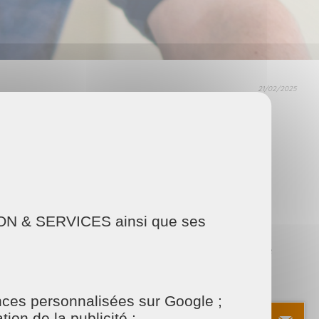
21/02/2025
✨
ARTAGER
Facebook
Twitter
Email
AISON & SERVICES ainsi que ses
large gamme de services pour améliorer la qualité
pel à Maison et Services Arnage présente de
onces personnalisées sur Google ;
ion de la publicité ;