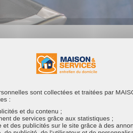
Maison et Services Arnage
Arnage
P
on et Services Arnage ?
ersonnelles sont collectées et traitées par M
tes :
dans les prestations de services à domicile, offrant une 
tidien. Que ce soit pour le ménage, le repassage, faire ap
icités et du contenu ;
nt de services grâce aux statistiques ;
e et des publicités sur le site grâce à des ann
illité d'esprit
e publicité, de l’utilisateur et de personnalisat