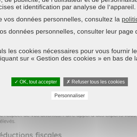
ses et identification par analyse de l’appareil.
arfois difficile de jongler entre travail, tâches ménagères,
n de vos données personnelles, consultez la
polit
tâches quotidiennes à des professionnels qualifiés, libér
 également une tranquillité d'esprit en sachant que les t
os données personnelles, consulter leur page d
xibilité
ls les cookies nécessaires pour vous fournir le
liquant sur « Gestion des cookies » en bas de 
ervices adaptés aux besoins spécifiques de chaque clien
égulier de votre domicile, les prestations sont modulabl
ches à accomplir, assurant ainsi une flexibilité totale.
✓ OK, tout accepter
✗ Refuser tous les cookies
imentés et qualifiés
Personnaliser
posées de professionnels formés et expérimentés. Cela g
le respect de vos attentes. Faire appel à des experts vou
élevés.
réductions fiscales