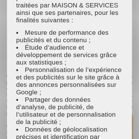
plus emblématique de notre ville.
traitées par MAISON & SERVICES
ainsi que ses partenaires, pour les
finalités suivantes :
PARTAGER
Mesure de performance des
Facebook
Twitter
Email
publicités et du contenu ;
Étude d’audience et
Sponsor officiel de l'EPF
développement de services grâce
aux statistiques ;
Personnalisation de l’expérience
Cet accord marque le début d'une collaboration
et des publicités sur le site grâce à
prometteuse qui vise à renforcer les liens
des annonces personnalisées sur
commerçants et la communauté sportive locale.
Google ;
Nous aspirons à soutenir et à promouvoir le sport,
Partager des données
tout en contribuant au développement du talent
d’analyse, de publicité, de
local et en inspirant la prochaine génération de
passionnés de football.
l’utilisateur et de personnalisation
de la publicité ;
Ce partenariat ne se limite pas au sponsoring, mais
Données de géolocalisation
s'étend à des événements spéciaux qui tourne sur
précises et identification par
le football mais également sur la proposition de