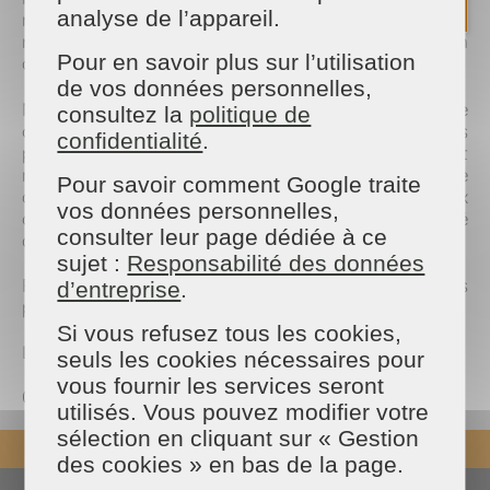
analyse de l’appareil.
nos différentes prestation et le recrutement de
nouveaux membres dans notre équipe. Un moyen
Pour en savoir plus sur l’utilisation
d'être au plus proche de notre communauté locale.
de vos données personnelles,
Nous sommes enthousiastes à l'idée de cette
consultez la
politique de
collaboration avec le club EPF. Ensemble, nous
confidentialité
.
pouvons réaliser des choses exceptionnelles, et
nous sommes impatients de voir les fruits de cette
Pour savoir comment Google traite
alliance bénéficier non seulement à nos deux
vos données personnelles,
organisations, mais également à la communauté
consulter leur page dédiée à ce
dans son ensemble.
sujet :
Responsabilité des données
Restez à l'écoute pour plus d'annonces
d’entreprise
.
passionnantes et d'événements excitants !
Si vous refusez tous les cookies,
L'équipe Maison & Services Le Plessis
seuls les cookies nécessaires pour
vous fournir les services seront
09 73 89 61 70
utilisés. Vous pouvez modifier votre
sélection en cliquant sur « Gestion
REVENIR EN HAUT
des cookies » en bas de la page.