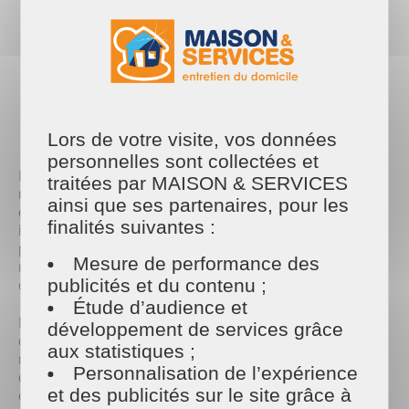
pour maintenir une maison propre peut sembler impossible. Mais ne
vous inquiétez pas, nous sommes là pour vous aider à résoudre ce
dilemme! 🏡👶
PARTAGER
Facebook
Twitter
Email
Lors de votre visite, vos données
personnelles sont collectées et
Lorsque vous accueillez un nouveau-né à la
traitées par MAISON & SERVICES
maison, chaque instant est précieux. Cependant, il
ainsi que ses partenaires, pour les
est facile de se retrouver submergé par les besoins
finalités suivantes :
incessants de votre petit trésor, laissant peu de
place pour le ménage. C'est là qu'un assistant
Mesure de performance des
ménager à Paris 11 peut vraiment faire la
publicités et du contenu ;
différence. 💫
Étude d’audience et
Imaginez-vous pouvoir consacrer plus de temps à
développement de services grâce
câliner votre bébé plutôt qu'à vous soucier du
aux statistiques ;
nettoyage. Avec notre service de ménage à
Personnalisation de l’expérience
domicile à Paris 11, cette vision devient réalité. Nos
et des publicités sur le site grâce à
assistants ménagers qualifiés sont là pour prendre