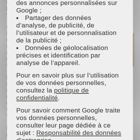
en charge toutes les corvées ménagères, vous
des annonces personnalisées sur
permettant ainsi de vous concentrer sur l'essentiel :
Google ;
votre famille. 🧹💼
Partager des données
d’analyse, de publicité, de
Un aspect crucial de notre service est sa flexibilité.
l’utilisateur et de personnalisation
Nous comprenons que chaque famille a des
besoins différents, c'est pourquoi nous proposons
de la publicité ;
des horaires adaptés à votre emploi du temps
Données de géolocalisation
chargé. Que vous ayez besoin d'une aide régulière
précises et identification par
ou ponctuelle, nous sommes là pour répondre à
analyse de l’appareil.
vos besoins. 📆🕒
Pour en savoir plus sur l’utilisation
En plus de vous libérer du fardeau du ménage,
de vos données personnelles,
notre équipe s'engage à fournir un service de
consultez la
politique de
qualité exceptionnelle. Nous utilisons des produits
respectueux de l'environnement et des techniques
confidentialité
.
de nettoyage efficaces pour garantir un
environnement sain et sécuritaire pour votre
Pour savoir comment Google traite
famille. 🌿🧽
vos données personnelles,
consulter leur page dédiée à ce
Faire appel à un assistant ménager à Paris 11 n'est
sujet :
Responsabilité des données
pas seulement une question de commodité, c'est