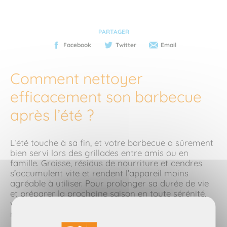
PARTAGER
Facebook
Twitter
Email
Comment nettoyer
efficacement son barbecue
après l’été ?
L’été touche à sa fin, et votre barbecue a sûrement
bien servi lors des grillades entre amis ou en
famille. Graisse, résidus de nourriture et cendres
s’accumulent vite et rendent l’appareil moins
agréable à utiliser. Pour prolonger sa durée de vie
et préparer la prochaine saison en toute sérénité,
voici nos conseils simples et efficaces pour
nettoyer votre barbecue après l’été.