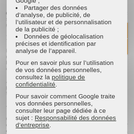
Google ;
avec une éponge.
Partager des données
👉 Astuce écologique : le citron ou le vinaigre blanc
d’analyse, de publicité, de
sont parfaits pour dissoudre les graisses
l’utilisateur et de personnalisation
naturellement.
de la publicité ;
Données de géolocalisation
3. Nettoyer l’intérieur du barbecue
précises et identification par
analyse de l’appareil.
Les parois intérieures s’encrassent aussi
rapidement. Grattez les dépôts avec une spatule en
Pour en savoir plus sur l’utilisation
bois, puis lavez avec une éponge imbibée d’eau
chaude et de savon noir.
de vos données personnelles,
consultez la
politique de
⚠️ Évitez les produits trop agressifs (type javel) qui
confidentialité
.
peuvent abîmer le revêtement et laisser des résidus
toxiques.
Pour savoir comment Google traite
vos données personnelles,
4. Prendre soin de l’extérieur
consulter leur page dédiée à ce
sujet :
Responsabilité des données
Que votre barbecue soit en inox, fonte ou acier, un
coup d’éponge avec de l’eau savonneuse suffit pour
d’entreprise
.
enlever les taches. Séchez bien pour éviter la rouille.