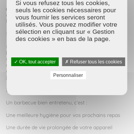
Si vous refusez tous les cookies,
👉 Pour les barbecues en inox, vous pouvez finir
seuls les cookies nécessaires pour
avec un chiffon microfibre pour redonner de la
vous fournir les services seront
brillance.
utilisés. Vous pouvez modifier votre
sélection en cliquant sur « Gestion
5. Bien le stocker pour l’hiver
des cookies » en bas de la page.
Une fois propre et sec, pensez à protéger votre
barbecue avec une housse adaptée. Idéalement,
rangez-le à l’abri dans un garage, une cave ou un
✓ OK, tout accepter
✗ Refuser tous les cookies
abri de jardin. Cela évite la rouille et vous permet
de le retrouver en parfait état au retour des beaux
Personnaliser
jours.
En résumé
Un barbecue bien entretenu, c’est :
Une meilleure hygiène pour vos prochains repas
Une durée de vie prolongée de votre appareil