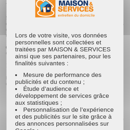
1. Vider et nettoyer les cendres
Si vous utilisez un barbecue au charbon,
commencez par vider le bac à cendres. Les cendres
absorbent l’humidité de l’air et peuvent abîmer le
métal sur le long terme.
Lors de votre visite, vos données
personnelles sont collectées et
👉 Astuce : utilisez une petite pelle ou un aspirateur
traitées par MAISON & SERVICES
à cendres pour plus de rapidité.
ainsi que ses partenaires, pour les
finalités suivantes :
2. Décrasser la grille de cuisson
Mesure de performance des
La grille est la partie la plus sollicitée et la plus
publicités et du contenu ;
difficile à nettoyer.
Étude d’audience et
développement de services grâce
À chaud
: après votre dernière utilisation, passez
une brosse métallique dessus pour enlever les
aux statistiques ;
résidus.
Personnalisation de l’expérience
À froid
: plongez-la dans une bassine d’eau
et des publicités sur le site grâce à
chaude avec du liquide vaisselle ou du bicarbonate de
des annonces personnalisées sur
soude. Laissez tremper plusieurs heures puis frottez