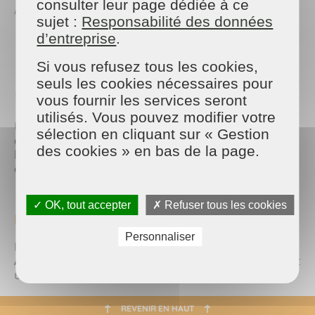
consulter leur page dédiée à ce
Avec
Maison & Services Argentan
, profitez :
sujet :
Responsabilité des données
d’entreprise
.
d’un nettoyage complet et soigné
d’un accompagnement adapté à vos besoins
Si vous refusez tous les cookies,
d’un gain de temps précieux au quotidien
seuls les cookies nécessaires pour
✨ Gardez un intérieur propre toute l’année
vous fournir les services seront
utilisés. Vous pouvez modifier votre
Une fois votre ménage de printemps terminé, un
sélection en cliquant sur « Gestion
entretien régulier vous permettra de conserver un
des cookies » en bas de la page.
logement propre, sain et agréable à vivre, sans
effort.
📞 Besoin d’aide pour votre ménage de
✓ OK, tout accepter
✗ Refuser tous les cookies
printemps ?
Personnaliser
Faites confiance à
Maison & Services
Argentan
pour un accompagnement sur mesure et
un intérieur impeccable en toute simplicité
REVENIR EN HAUT