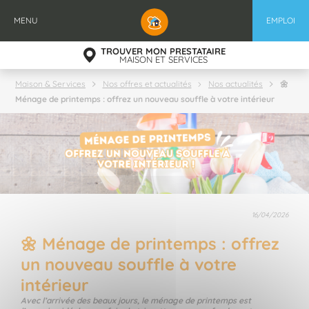
Aller
au
MENU
EMPLOI
contenu
principal
TROUVER MON PRESTATAIRE
MAISON ET SERVICES
🌼
Maison & Services
Nos offres et actualités
Nos actualités
Ménage de printemps : offrez un nouveau souffle à votre intérieur
16/04/2026
🌼 Ménage de printemps : offrez
un nouveau souffle à votre
intérieur
Avec l’arrivée des beaux jours, le ménage de printemps est