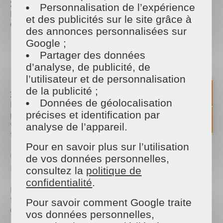
2. Nettoyer en profondeur
Personnalisation de l’expérience
Le ménage de printemps va plus loin qu’un
et des publicités sur le site grâce à
entretien classique. Pensez à :
des annonces personnalisées sur
Google ;
dépoussiérer les meubles et les surfaces en
hauteur
Partager des données
nettoyer les sols et les plinthes
d’analyse, de publicité, de
désinfecter les pièces d’eau et la cuisine
l’utilisateur et de personnalisation
de la publicité ;
3. Rafraîchir les textiles
Données de géolocalisation
Rideaux, tapis, coussins et plaids accumulent la
poussière. Un nettoyage permet d’assainir l’air de
précises et identification par
votre intérieur et d’apporter une sensation de
analyse de l’appareil.
fraîcheur.
Pour en savoir plus sur l’utilisation
⏱️ Simplifiez-vous la vie avec un service de
de vos données personnelles,
ménage à domicile
consultez la
politique de
confidentialité
.
Le ménage de printemps peut vite devenir long et
fatigant. Si vous manquez de temps, faire appel à
Pour savoir comment Google traite
des professionnels est une solution idéale.
vos données personnelles,