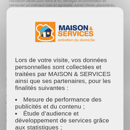
l’occasion idéale pour faire le tri, nettoyer en profondeur et
retrouver un intérieur sain et agréable. Après l’hiver, poussières,
acariens et désordre s’accumulent : un grand nettoyage permet de
repartir sur de bonnes bases.
PARTAGER
Facebook
Twitter
Email
Lors de votre visite, vos données
🧹 Les étapes clés d’un ménage de
personnelles sont collectées et
printemps réussi
traitées par MAISON & SERVICES
Pour être efficace sans vous décourager, il est
ainsi que ses partenaires, pour les
important de suivre une méthode simple.
finalités suivantes :
1. Désencombrer votre logement
Mesure de performance des
Commencez par faire le tri dans vos affaires :
publicités et du contenu ;
vêtements, objets inutilisés, papiers… Moins vous
Étude d’audience et
avez d’encombrement, plus le nettoyage sera
développement de services grâce
rapide et efficace.
aux statistiques ;