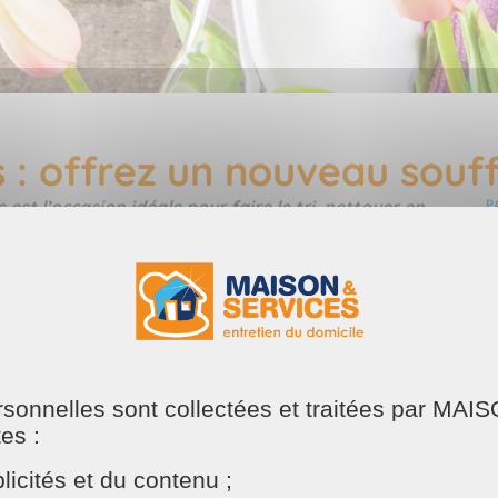
: offrez un nouveau souffl
est l’occasion idéale pour faire le tri, nettoyer en
P
Après l’hiver, poussières, acariens et désordre
 sur de bonnes bases.
age de printemps réussi
ersonnelles sont collectées et traitées par M
mportant de suivre une méthode simple.
tes :
icités et du contenu ;
ements, objets inutilisés, papiers… Moins vous avez d’enc