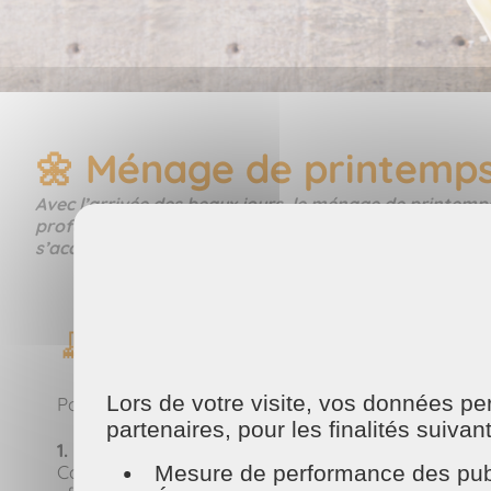
🌼 Ménage de printemps 
Avec l’arrivée des beaux jours, le ménage de printemps 
profondeur et retrouver un intérieur sain et agréable. 
s’accumulent : un grand nettoyage permet de repartir
🧹 Les étapes clés d’un mén
Lors de votre visite, vos données p
Pour être efficace sans vous décourager, il est i
partenaires, pour les finalités suivan
1. Désencombrer votre logement
Mesure de performance des publ
Commencez par faire le tri dans vos affaires : vêt