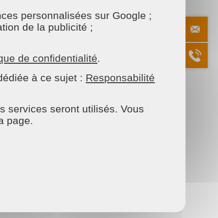
onces personnalisées sur Google ;
ion de la publicité ;
ique de confidentialité
.
édiée à ce sujet :
Responsabilité
érieur et d’apporter une sensation de fraîcheur.
s services seront utilisés. Vous
la page.
le
fessionnels est une solution idéale.