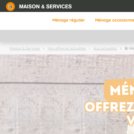
Aller
au
contenu
Ménage régulier
Ménage occasionne
principal
🌼 Mé
Maison & Services
Nos offres et actualités
Nos actualités