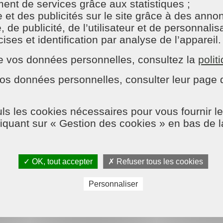
nt de services grâce aux statistiques ;
e et des publicités sur le site grâce à des ann
e publicité, de l’utilisateur et de personnalisat
n classique. Pensez à :
ses et identification par analyse de l’appareil.
eur
n de vos données personnelles, consultez la
polit
os données personnelles, consulter leur page d
ussière. Un nettoyage permet d’assainir l’air de votre int
ls les cookies nécessaires pour vous fournir le
liquant sur « Gestion des cookies » en bas de 
ec un service de ménage à domici
atigant. Si vous manquez de temps, faire appel à des pro
✓ OK, tout accepter
✗ Refuser tous les cookies
tez :
Personnaliser