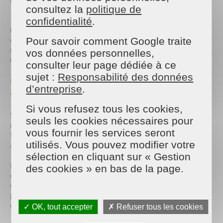
consultez la
politique de
confidentialité
.
Cette organisation ultra-locale nous permet de
garantir des intervenants dédiés, un suivi sur-
Pour savoir comment Google traite
mesure et une réactivité optimale pour nos clients
vos données personnelles,
comme pour nos ambassadrices.
consulter leur page dédiée à ce
sujet :
Responsabilité des données
Cap sur un programme d'ambassadrices
d’entreprise
.
authentique !
Si vous refusez tous les cookies,
Suite au succès de cette matinée « Parenthèse »,
seuls les cookies nécessaires pour
nous avons le plaisir de prolonger l’aventure à
vous fournir les services seront
travers le lancement officiel de notre Programme
utilisés. Vous pouvez modifier votre
Ambassadrices.
sélection en cliquant sur « Gestion
Loin des placements de produits traditionnels, nous
des cookies » en bas de la page.
co-construisons avec nos partenaires des
collaborations transparentes et sincères. Pendant
plusieurs mois, elles vont tester l’efficacité et la
discrétion de nos services à domicile :
✓ OK, tout accepter
✗ Refuser tous les cookies