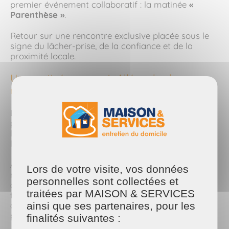
premier événement collaboratif : la matinée
«
Parenthèse »
.
Retour sur une rencontre exclusive placée sous le
signe du lâcher-prise, de la confiance et de la
proximité locale.
Une matinée pour soi : Alléger la charge
mentale au quotidien
L’objectif de cet événement inédit ? Permettre à
plusieurs influenceuses et créatrices de contenu de
la région rennaise de prendre du temps pour elles,
loin du tumulte du quotidien.
Au programme : des ateliers personnalisés, des
Lors de votre visite, vos données
moments d'échange bienveillants et une
personnelles sont collectées et
déconnexion totale pendant quelques heures. Le
traitées par MAISON & SERVICES
format de 20 minutes par atelier a offert à
chacune un timing idéal pour savourer ce moment
ainsi que ses partenaires, pour les
privilégié sans voir le temps passer.
finalités suivantes :