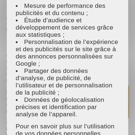
« J’avais vraiment la crainte que ma présence ne
Mesure de performance des
fasse pas sens et en fait le côté atelier,
publicités et du contenu ;
personnalisation, temps pour soi... Ça a vraiment
Étude d’audience et
donné du sens ! »
témoigne l'une de nos
développement de services grâce
participantes.
aux statistiques ;
La proximité au cœur de nos engagements :
Personnalisation de l’expérience
De Rennes
et des publicités sur le site grâce à
Chez Maison et Services, nous sommes intimement
des annonces personnalisées sur
convaincus que le service à la personne ne se
Google ;
résume pas à des prestations techniques. C’est
Partager des données
avant tout une aventure humaine, basée sur la
d’analyse, de publicité, de
confiance et la proximité.
l’utilisateur et de personnalisation
C’est pourquoi ce partenariat se déploie au plus
de la publicité ;
près du domicile de nos ambassadrices. Grâce au
Données de géolocalisation
maillage de nos agences en Ille-et-Vilaine, chaque
précises et identification par
prestation est gérée localement :
analyse de l’appareil.
Les besoins sur le secteur de
Rennes
Pour en savoir plus sur l’utilisation
Métropole
sont accompagnés par notre équipe
de vos données personnelles,
historique.