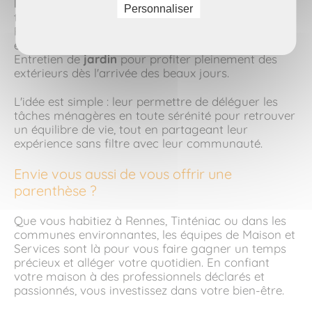
Ménage et repassage
réguliers pour libérer du
Personnaliser
temps libre chaque semaine.
Prestations de
nettoyage de vitres
pour faire
entrer la lumière.
Entretien de
jardin
pour profiter pleinement des
extérieurs dès l'arrivée des beaux jours.
L'idée est simple : leur permettre de déléguer les
tâches ménagères en toute sérénité pour retrouver
un équilibre de vie, tout en partageant leur
expérience sans filtre avec leur communauté.
Envie vous aussi de vous offrir une
parenthèse ?
Que vous habitiez à Rennes, Tinténiac ou dans les
communes environnantes, les équipes de Maison et
Services sont là pour vous faire gagner un temps
précieux et alléger votre quotidien. En confiant
votre maison à des professionnels déclarés et
passionnés, vous investissez dans votre bien-être.