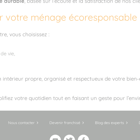
ce durable
, basée sur l’écoute et la satisfaction de nos clie
r votre ménage écoresponsable 
e, vous choisissez :
de vie,
intérieur propre, organisé et respectueux de votre bien-ê
ifiez votre quotidien tout en faisant un geste pour l’env
Nous contacter
Devenir franchisé
Blog des experts