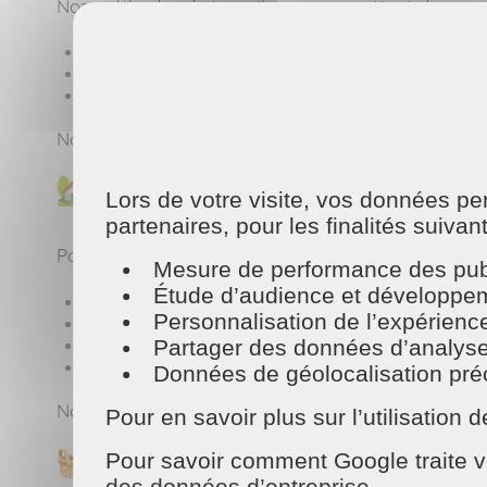
Nos méthodes de travail nous permettent de :
Réduire le gaspillage de produits
Limiter la consommation d'eau
Préserver la qualité de l'air dans votre logement
Notre objectif est simple : vous offrir un
ménage é
Des prestations de ména
Lors de votre visite, vos données p
partenaires, pour les finalités suivan
Parce que chaque maison et chaque famille ont de
Mesure de performance des publ
Étude d’audience et développeme
entretien régulier de votre logement,
Personnalisation de l’expérienc
nettoyage des sols, surfaces et sanitaires,
entretien de la cuisine,
Partager des données d’analyse, d
dépoussiérage et organisation de l’espace.
Données de géolocalisation préci
Nous intervenons selon la fréquence qui vous conv
Pour en savoir plus sur l’utilisatio
Notre service de repassag
Pour savoir comment Google traite v
des données d’entreprise
.