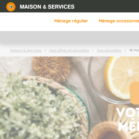
Aller
au
contenu
Ménage régulier
Ménage occasionne
principal
🧼 Ma
Maison & Services
Nos offres et actualités
Nos actualités