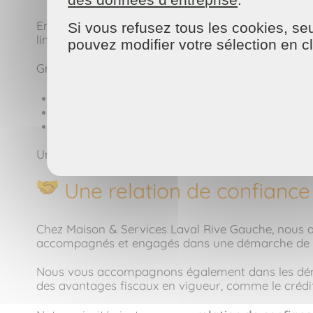
En complément du ménage, nous proposons éga
Si vous refusez tous les cookies, seu
linge avec attention, dans le respect des matières
pouvez modifier votre sélection en c
Grâce à ce service, vous pouvez :
Alléger votre charge mentale,
Gagner du temps au quotidien,
Profiter de votre linge parfaitement repassé, sans
Un confort supplémentaire qui fait toute la différ
Une relation de confiance 
Chez Maison & Services Laval Rive Gauche, nous
accompagnés et engagés dans une démarche de serv
Nous vous accompagnons également dans les dém
des avantages fiscaux en vigueur, comme le crédit