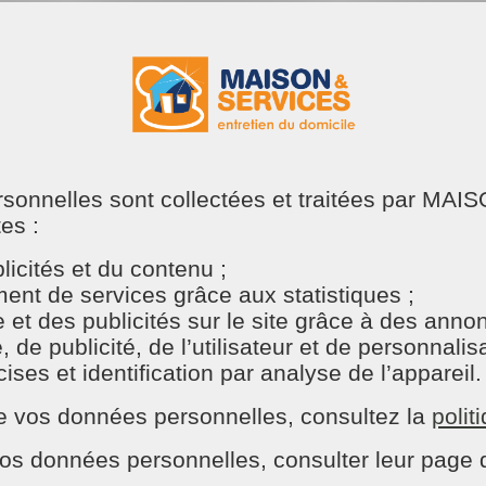
cologique à domicile
, sans compromis sur l’efficacité.
ge adaptées à chaque foyer
ersonnelles sont collectées et traitées par M
tes :
s besoins différents, nous construisons avec vous des
pr
icités et du contenu ;
nt de services grâce aux statistiques ;
e et des publicités sur le site grâce à des ann
e publicité, de l’utilisateur et de personnalisat
ses et identification par analyse de l’appareil.
ient, pour vous permettre de profiter d’un
intérieur pro
n de vos données personnelles, consultez la
polit
e à domicile : un vrai gain de t
os données personnelles, consulter leur page d