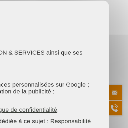
AISON & SERVICES ainsi que ses
estations sur mesure
:
onces personnalisées sur Google ;
ion de la publicité ;
pre, sain et agréable
, tout au long de l’année.
ique de confidentialité
.
emps
édiée à ce sujet :
Responsabilité