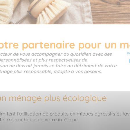
votre partenaire pour un m
à cœur de vous accompagner au quotidien avec des
P
personnalisées et plus respectueuses de
son ne devrait jamais se faire au détriment de votre
ménage plus responsable, adapté à vos besoins.
n ménage plus écologique
mitent l’utilisation de produits chimiques agressifs et fa
é irréprochable de votre intérieur.