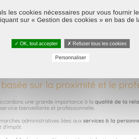
lement un
service de repassage à domicile
, pensé pour 
ls les cookies nécessaires pour vous fournir le
, tout en optimisant le temps et la consommation d’énergi
liquant sur « Gestion des cookies » en bas de 
✓ OK, tout accepter
✗ Refuser tous les cookies
 contrainte.
Personnaliser
ence dans une organisation de vie déjà bien remplie.
basée sur la proximité et le pro
 accordons une grande importance à la
qualité de la rel
ice bienveillante et professionnelle.
arches administratives liées aux
services à la personn
 d’impôt.