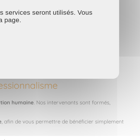
vous simplifier la vie. Nous prenons soin de votre
s services seront utilisés. Vous
e.
la page.
fessionnalisme
ation humaine
. Nos intervenants sont formés,
e
, afin de vous permettre de bénéficier simplement