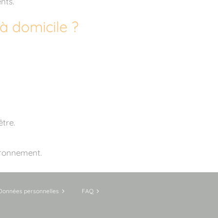
nts.
à domicile ?
tre.
ironnement.
Données personnelles
FAQ