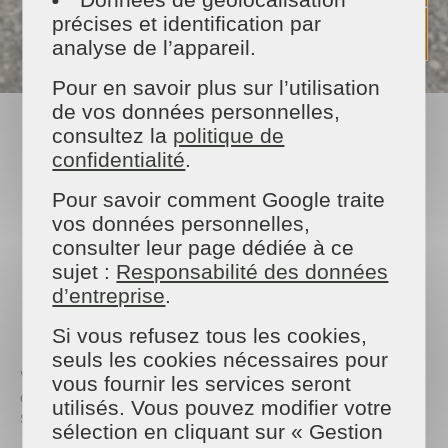
précises et identification par
analyse de l’appareil.
Pour en savoir plus sur l’utilisation
de vos données personnelles,
31/03/2026
consultez la
politique de
confidentialité
.
Maison & Services s’affiche à
Vendenheim !
Pour savoir comment Google traite
Découvrez notre affichage Route de Strasbourg !
vos données personnelles,
consulter leur page dédiée à ce
sujet :
Responsabilité des données
d’entreprise
.
PARTAGER
Facebook
Twitter
Email
Si vous refusez tous les cookies,
seuls les cookies nécessaires pour
Vous pouvez désormais découvrir notre nouvelle
vous fournir les services seront
affiche installée à Vendenheim pour présenter nos
utilisés. Vous pouvez modifier votre
services de jardinage et de nettoyage de vitres.
sélection en cliquant sur « Gestion