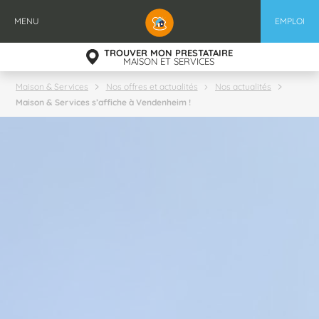
Aller
au
MENU
EMPLOI
contenu
principal
TROUVER MON PRESTATAIRE
MAISON ET SERVICES
Maison & Services
Nos offres et actualités
Nos actualités
Maison & Services s’affiche à Vendenheim !