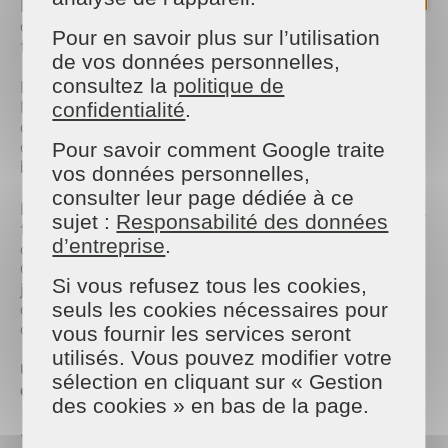
En tant qu'employeur, il est de notre devoir de nous
assurer de la sécurité de nos salariés et de les
Pour en savoir plus sur l’utilisation
former aux bons gestes et protocoles.
de vos données personnelles,
consultez la
politique de
Expert dans l'hygiène et l'entretien du cadre de vie,
MAISON & SERVICES Angers dispose d'un process
confidentialité
.
complet incluant les protocoles de désinfection, et
depuis toujours la mise en place de gestes
Pour savoir comment Google traite
barrières.
vos données personnelles,
consulter leur page dédiée à ce
En ce qui concerne la désinfection, nos animatrices,
sujet :
Responsabilité des données
formatrices et encadrantes préconisent à tous les
d’entreprise
.
clients des produits ECOCERT, NORME EN14 476.
Ces produits permettent de remplacer l'eau de
Si vous refusez tous les cookies,
javel, un produit que l'on interdit pour des risques
d'accident de travail ou de brûlure et de
seuls les cookies nécessaires pour
décoloration de surfaces de nos clients.
vous fournir les services seront
utilisés. Vous pouvez modifier votre
Une démarche environnementale et
sélection en cliquant sur « Gestion
écoresponsable
des cookies » en bas de la page.
Jardiner au naturel implique la non-utilisation de