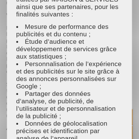
marque.
ainsi que ses partenaires, pour les
finalités suivantes :
Valoriser son territoire
Mesure de performance des
MAISON & SERVICES Angers acteur majeur de
publicités et du contenu ;
l'entretien du domicile et du jardin, recrute et
propose des emplois durables sur son territoire.
Étude d’audience et
L'objectif est de tout mettre en œuvre pour
développement de services grâce
défendre l'emploi durable et éviter le turn-over.
aux statistiques ;
Nous proposons essentiellement des CDI qui
Personnalisation de l’expérience
permettent aux salariés d'être pleinement intégrés
et des publicités sur le site grâce à
dans l'entreprise dès leur arrivée.
des annonces personnalisées sur
Sur son territoire, MAISON & SERVICES Angers
Google ;
travaille avec l'ensemble des acteurs, participant
Partager des données
aux rendez-vous de l'emploi, aux sessions
d’analyse, de publicité, de
d'informations métiers et intervenant
l’utilisateur et de personnalisation
régulièrement dans les centres de formation liés à
nos métiers.
de la publicité ;
Données de géolocalisation
Assurer santé et sécurité
précises et identification par
analyse de l’appareil.