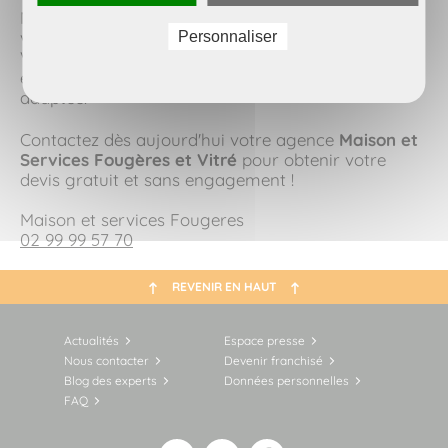
Ne laissez plus les tâches ménagères empiéter sur
votre temps libre. Que vous soyez à Fougères ou à
Personnaliser
Vitré, nos conseillers sont à votre écoute pour
évaluer vos besoins et vous proposer une formule
adaptée.
Contactez dès aujourd'hui votre agence
Maison et
Services Fougères et Vitré
pour obtenir votre
devis gratuit et sans engagement !
Maison et services Fougeres
02 99 99 57 70
REVENIR EN HAUT
Actualités
Espace presse
Nous contacter
Devenir franchisé
Blog des experts
Données personnelles
FAQ