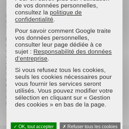
Fougères et Vitré ?
de vos données personnelles,
consultez la
politique de
Faire confiance à nos agences de proximité, c'est
confidentialité
.
l'assurance d'un service de services à la personne
fiable et de confiance :
Pour savoir comment Google traite
vos données personnelles,
La proximité avant tout :
Nos équipes
consulter leur page dédiée à ce
interviennent directement à Fougères, Vitré, et
dans toutes les communes environnantes. Nous
sujet :
Responsabilité des données
connaissons parfaitement votre secteur !
d’entreprise
.
Zéro démarche administrative :
Nous sommes
l'employeur de votre intervenant(e). Nous gérons
Si vous refusez tous les cookies,
tout de A à Z (recrutement, fiches de paie,
seuls les cookies nécessaires pour
remplacements en cas de congés ou maladie).
vous fournir les services seront
Crédit d'impôt de 50% :
Grâce à l'Avance
utilisés. Vous pouvez modifier votre
Immédiate du crédit d'impôt, vous ne payez
instantanément que la moitié de la facture de vos
sélection en cliquant sur « Gestion
prestations de ménage.
des cookies » en bas de la page.
Prêt(e) à retrouver une maison qui respire la
fraîcheur ?
✓ OK, tout accepter
✗ Refuser tous les cookies