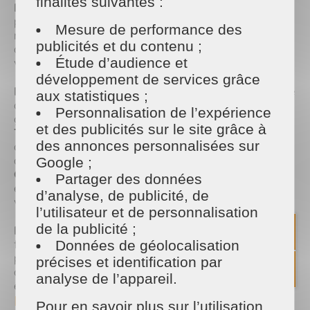
finalités suivantes :
Fougères
et
Maison et Services Vitré
s'adaptent
précisément à vos besoins. Nos assistant(e)s
Mesure de performance des
ménager(e)s qualifié(e)s interviennent chez vous
publicités et du contenu ;
avec rigueur et discrétion pour prendre soin de
Étude d’audience et
votre intérieur :
développement de services grâce
Entretien régulier ou ponctuel :
Du grand ménage
aux statistiques ;
de printemps au passage hebdomadaire pour
Personnalisation de l’expérience
garder une maison saine.
et des publicités sur le site grâce à
Tâches complètes :
Dépoussiérage des meubles,
des annonces personnalisées sur
aspiration et lavage des sols, nettoyage approfondi
de la cuisine et des sanitaires.
Google ;
Gestion du linge :
En plus du nettoyage, nos
Partager des données
équipes peuvent s'occuper du repassage de vos
d’analyse, de publicité, de
vêtements et du rangement du linge de maison.
l’utilisateur et de personnalisation
de la publicité ;
Le secret de notre qualité :
Nos intervenants sont
formés aux techniques de nettoyage
Données de géolocalisation
professionnelles et à l'utilisation écoresponsable
précises et identification par
des produits, garantissant un résultat éclatant tout
analyse de l’appareil.
en respectant votre environnement et vos surfaces.
Pourquoi choisir Maison et Services
Pour en savoir plus sur l’utilisation