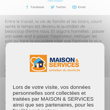
PARTAGER
Facebook
Twitter
Email
Entre le travail, la vie de famille et les loisirs, courir
après le temps est devenu le quotidien de
beaucoup d'entre nous. Et soyons honnêtes : passer
son week-end à passer l'aspirateur, nettoyer les
sols ou faire la poussière n'est pas l'activité la plus
réjouissante.
Et si vous déléguiez ces tâches à des professionnels
? Que vous résidiez dans le
Pays de Fougères
ou
dans le
Pays de Vitré
, les équipes de
Maison et
Services
sont là pour vous redonner du temps libre
et vous offrir un intérieur impeccable.
Un nettoyage à domicile sur-mesure pour
Lors de votre visite, vos données
votre confort
personnelles sont collectées et
traitées par MAISON & SERVICES
Parce que chaque maison et chaque rythme de vie
ainsi que ses partenaires, pour les
sont uniques, nos prestations de
ménage à