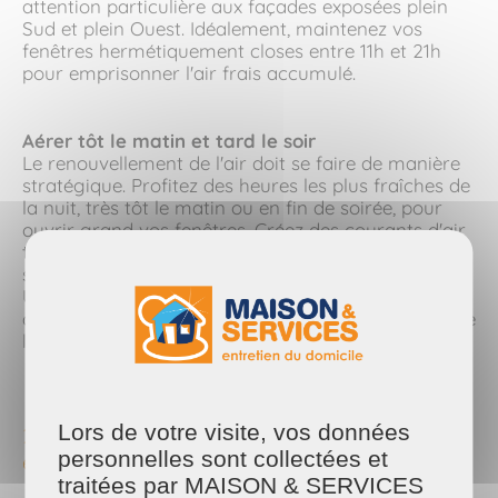
attention particulière aux façades exposées plein
Sud et plein Ouest. Idéalement, maintenez vos
fenêtres hermétiquement closes entre 11h et 21h
pour emprisonner l'air frais accumulé.
Aérer tôt le matin et tard le soir
Le renouvellement de l'air doit se faire de manière
stratégique. Profitez des heures les plus fraîches de
la nuit, très tôt le matin ou en fin de soirée, pour
ouvrir grand vos fenêtres. Créez des courants d'air
transversaux en ouvrant plusieurs pièces
simultanément pour évacuer la chaleur résiduelle.
Une ventilation nocturne optimale améliore
durablement le confort thermique de votre canicule
logement.
Lors de votre visite, vos données
2. L'importance de l'entretien et du ménage
personnelles sont collectées et
en période de canicule
traitées par MAISON & SERVICES