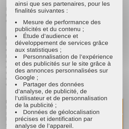
ainsi que ses partenaires, pour les
Les vagues de chaleur modifient l'écosystème de
finalités suivantes :
nos habitations. Un entretien de maison adapté est
capital pour préserver la qualité de l'air ambiant.
Mesure de performance des
publicités et du contenu ;
Étude d’audience et
Dépoussiérer régulièrement pour assainir l'air
développement de services grâce
Les températures élevées favorisent la suspension
et la circulation des poussières, des acariens et des
aux statistiques ;
pollens. Un ménage à Laval régulier permet
Personnalisation de l’expérience
d'éliminer ces allergènes et d'éviter les sensations
et des publicités sur le site grâce à
d'inconfort respiratoire. Nos aides ménagères
des annonces personnalisées sur
utilisent des techniques d'aspiration et de captation
Google ;
des poussières adaptées pour purifier votre
atmosphère intérieure.
Partager des données
d’analyse, de publicité, de
l’utilisateur et de personnalisation
Laver les sols pour apporter de la fraîcheur
de la publicité ;
Pendant la saison estivale, les sols accumulent le
Données de géolocalisation
sable, la poussière et les résidus ramenés de
précises et identification par
l'extérieur. Passer une serpillière légèrement humide
sur les sols permet non seulement de nettoyer les
analyse de l’appareil.