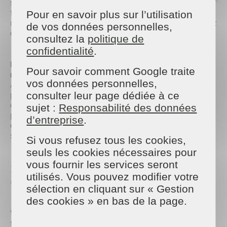
surfaces, mais contribue aussi à abaisser la
température ressentie par évaporation de l'eau. Un
Pour en savoir plus sur l’utilisation
nettoyage fréquent garantit une habitation saine et
de vos données personnelles,
agréable.
consultez la
politique de
confidentialité
.
Nettoyer les vitres pour maximiser la luminosité
Pour savoir comment Google traite
naturelle
vos données personnelles,
Avoir des vitrages parfaitement propres permet de
profiter d'une excellente luminosité naturelle dès
consulter leur page dédiée à ce
que vous rouvrez vos volets. Cela évite l'utilisation
sujet :
Responsabilité des données
prolongée des éclairages artificiels et des appareils
d’entreprise
.
électriques qui constituent des sources de chaleur
secondaires non négligeables à l'intérieur.
Si vous refusez tous les cookies,
seuls les cookies nécessaires pour
vous fournir les services seront
3. Prendre soin de ses espaces extérieurs et
utilisés. Vous pouvez modifier votre
de son jardin
sélection en cliquant sur « Gestion
des cookies » en bas de la page.
Votre extérieur joue un rôle de régulateur
thermique pour votre habitation. Un jardin bien