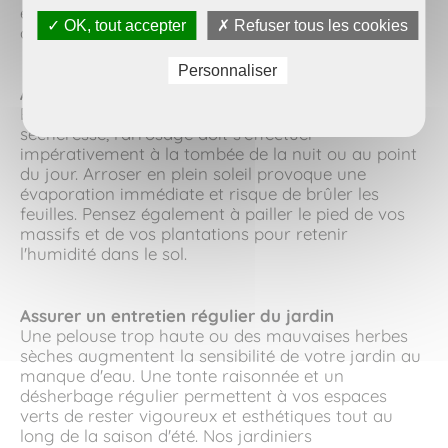
entretenu limite l'effet de réverbération de la
✓ OK, tout accepter
✗ Refuser tous les cookies
chaleur vers vos façades.
Personnaliser
Arroser intelligemment pour économiser l'eau
Pour préserver la santé de vos végétaux face à la
sécheresse, l'arrosage doit s'effectuer
impérativement à la tombée de la nuit ou au point
du jour. Arroser en plein soleil provoque une
évaporation immédiate et risque de brûler les
feuilles. Pensez également à pailler le pied de vos
massifs et de vos plantations pour retenir
l'humidité dans le sol.
Assurer un entretien régulier du jardin
Une pelouse trop haute ou des mauvaises herbes
sèches augmentent la sensibilité de votre jardin au
manque d'eau. Une tonte raisonnée et un
désherbage régulier permettent à vos espaces
verts de rester vigoureux et esthétiques tout au
long de la saison d'été. Nos jardiniers